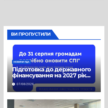
ВИ ПРОПУСТИЛИ
НОВИНИ РДА
Підготовка до державного
фінансування на 2027 рік
уже триває
07/08/2026