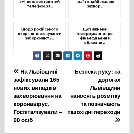
змінено контактний
країн з найбільшою
телефон, за...
захвор...
27 Січня, 2022
16 Грудня, 2021
Щодо російського
Щотижневе
вторгнення: окупанти
інформування про
забороняють ...
фінансування з
обласног...
21 Квітня, 2022
13 Вересня, 2021
Навігація
На Львівщині
Безпека руху: на
зафіксували 165
дорогах
записів
нових випадків
Львівщини
захворювання на
наносять розмітку
коронавірус.
та позначають
Госпіталізували –
пішохідні переходи
90 осіб