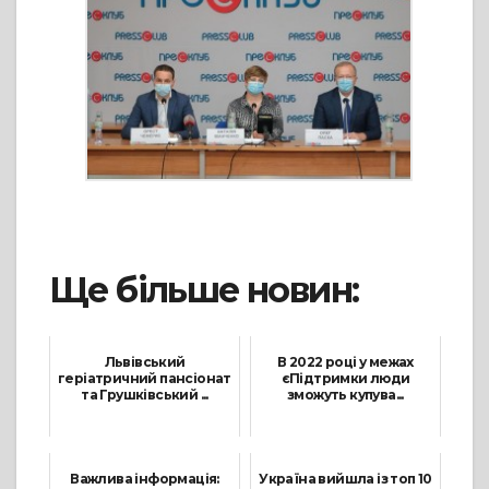
Ще більше новин:
Львівський
В 2022 році у межах
геріатричний пансіонат
єПідтримки люди
та Грушківський ...
зможуть купува...
7 Грудня, 2022
28 Грудня, 2021
Важлива інформація:
Україна вийшла із топ 10