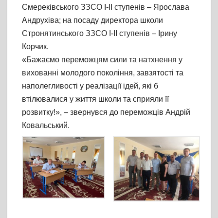
Смереківського ЗЗСО І-ІІ ступенів – Ярослава
Андрухіва; на посаду директора школи
Стронятинського ЗЗСО І-ІІ ступенів – Ірину
Корчик.
«Бажаємо переможцям сили та натхнення у
вихованні молодого покоління, завзятості та
наполегливості у реалізації ідей, які б
втілювалися у життя школи та сприяли її
розвитку!», – звернувся до переможців Андрій
Ковальський.