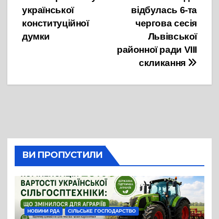
Навігація
української
відбулась 6-та
записів
конституційної
чергова сесія
думки
Львівської
районної ради VIII
скликання
ВИ ПРОПУСТИЛИ
НОВИНИ РДА
СІЛЬСЬКЕ ГОСПОДАРСТВО