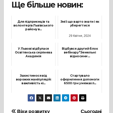
Ще більше новин:
Для підприємців та
Змії: що варто знати і як
волонтерів Львівського
уберегтися
району в...
29 Квітня, 2024
16 Лютого, 2026
У Львові відбулася
Відбувся другий блок
Освітянська серпнева
вебінару "Земельні
Академія
відносини ...
20 Серпня, 2025
6 Липня, 2022
Захистимося від
Стартувало
ворожих маніпуляцій:
оформлення допомоги
важливість кі...
6 500 грн у межах п...
28 Серпня, 2024
24 Листопада, 2025
Віхи розвитку
Сьогодні