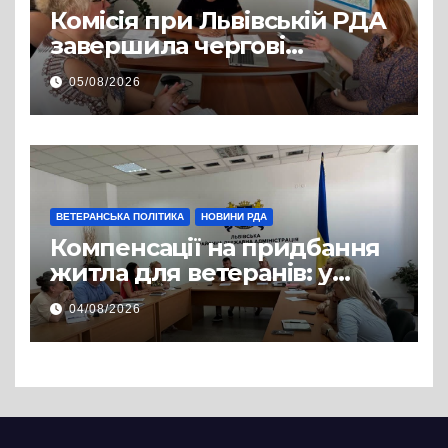
Комісія при Львівській РДА
завершила чергові
співбесіди та
05/08/2026
рекомендувала кандидатів
на посади фахівців із
супроводу
ВЕТЕРАНСЬКА ПОЛІТИКА
НОВИНИ РДА
Компенсації на придбання
житла для ветеранів: у
Львівській РДА розглянули
04/08/2026
нові заяви