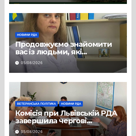
НОВИНИ РДА
Продовжуємо знайомити
вас із людьми, які
допомагають нашим
05/08/2026
захисникам і захисницям
повертатися до цивільного
життя
ВЕТЕРАНСЬКА ПОЛІТИКА
НОВИНИ РДА
Комісія при Львівській РДА
завершила чергові
співбесіди та
05/08/2026
рекомендувала кандидатів