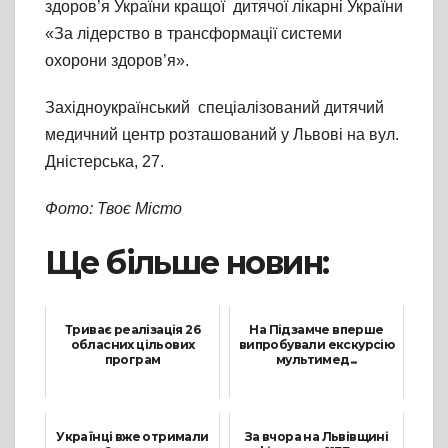
здоров’я України кращої дитячої лікарні України
«За лідерство в трансформації системи
охорони здоров’я».
Західноукраїнський спеціалізований дитячий
медичний центр розташований у Львові на вул.
Дністерська, 27.
Фото: Твоє Місто
Ще більше новин:
Триває реалізація 26
На Підзамче вперше
обласних цільових
випробували екскурсію
програм
мультимед...
10 Листопада, 2021
26 Серпня, 2021
Українці вже отримали
За вчора на Львівщині