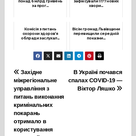
понад 6 млрд гривень
зафіксували 1177 нових
за прог...
хвори...
10 Січня, 2022
9 Жовтня, 2021
Комісія з питань
Вісім громад Львівщини
охорони здоров’я
перевищили середній
облради заслухал...
показни...
1 Липня, 2021
31 Липня, 2021
Навігація
Західне
В Україні почався
міжрегіональне
спалах COVID-19 —
записів
управління з
Віктор Ляшко
питань виконання
кримінальних
покарань
отримало в
користування