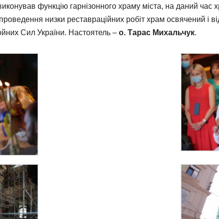
м виконував функцію гарнізонного храму міста, на даний час
я проведення низки реставраційних робіт храм освячений і в
ройних Сил України. Настоятель –
о. Тарас Михальчук
.