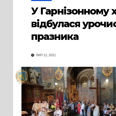
У Гарнізонному х
відбулася урочис
празника
ЛИП 12, 2021