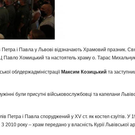
в Петра і Павла у Львові відзначають Храмовий празник. Свя
 Павло Хомицький та настоятель храму о. Тарас Михальчук
вської облдержадміністрації
Максим
Козицький
та заступни
жінні були присутні військовослужбовці та капелани Львівс
в Петра і Павла споруджений у XV ст. як костел єзуїтів. У 
. З 2010 року – храм передано у власність Курії Львівської а