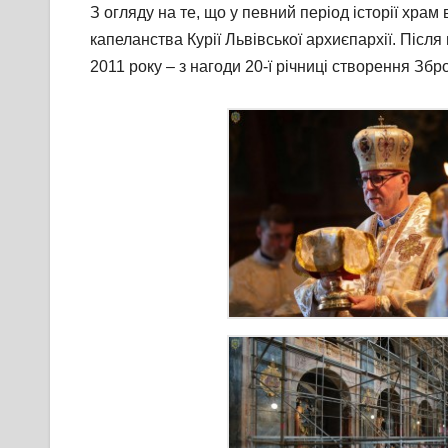
З огляду на те, що у певний період історії хра
капеланства Курії Львівської архиєпархії. Післ
2011 року – з нагоди 20-ї річниці створення Зб