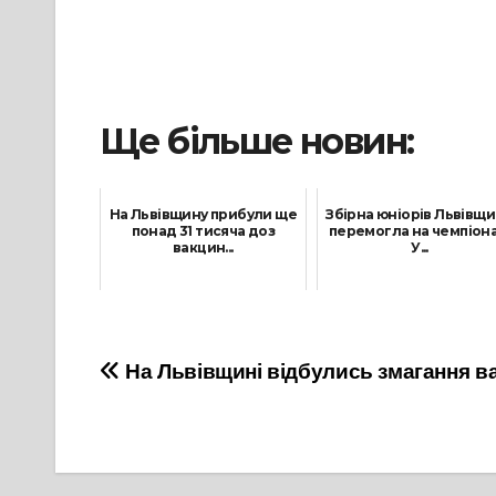
Ще більше новин:
На Львівщину прибули ще
Збірна юніорів Львівщ
понад 31 тисяча доз
перемогла на чемпіона
вакцин...
У...
3 Вересня, 2021
31 Січня, 2022
Навігація
На Львівщині відбулись змагання ва
записів