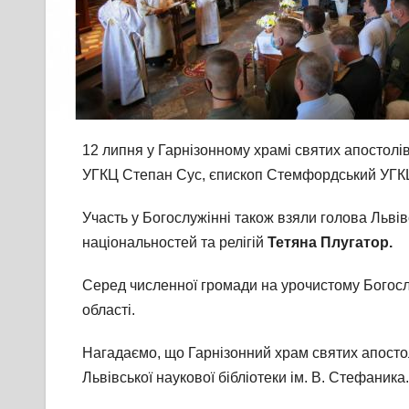
12 липня у Гарнізонному храмі святих апостолі
УГКЦ Степан Сус, єпископ Стемфордський УГКЦ
Участь у Богослужінні також взяли голова Льві
національностей та релігій
Тетяна Плугатор.
Серед численної громади на урочистому Богослу
області.
Нагадаємо, що Гарнізонний храм святих апостолі
Львівської наукової бібліотеки ім. В. Стефаника