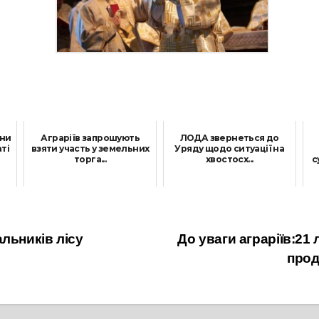
ини
Аграріїв запрошують
ЛОДА звернеться до
ті
взяти участь у земельних
Уряду щодо ситуації на
торга...
хвостосх...
с
26 Липня, 2021
25 Жовтня, 2021
льників лісу
До уваги аграріїв:21
прод