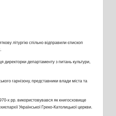
ткову літургію спільно відправили єпископ
.
ця директорки департаменту з питань культури,
ького гарнізону, представники влади міста та
1970-х рр. використовувався як книгосховище
рхиєпархії Української Греко-Католицької церкви.