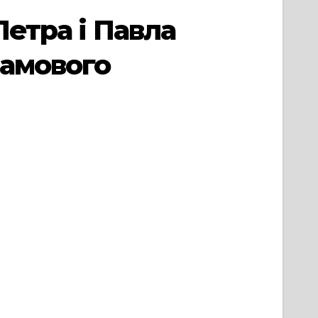
Петра і Павла
рамового