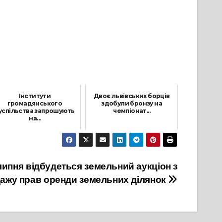
Інститути
Двоє львівських борців
громадянського
здобули бронзу на
успільства запрошують
чемпіонат...
на...
10 Листопада, 2021
17 Вересня, 2021
 липня відбудеться земельний аукціон з
ажу прав оренди земельних ділянок