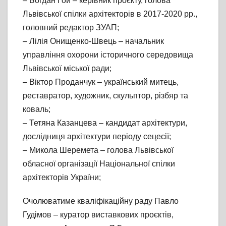
– Богдан Гой – керівник проєкту, голова
Львівської спілки архітекторів в 2017-2020 рр.,
головний редактор ЗУАП;
– Лілія Онищенко-Швець – начальник
управління охорони історичного середовища
Львівської міської ради;
– Віктор Проданчук – український митець,
реставратор, художник, скульптор, різбяр та
коваль;
– Тетяна Казанцева – кандидат архітектури,
дослідниця архітектури періоду сецесії;
– Микола Шеремета – голова Львівської
обласної організації Національної спілки
архітекторів України;
Очолюватиме кваліфікаційну раду Павло
Гудімов – куратор виставкових проєктів,