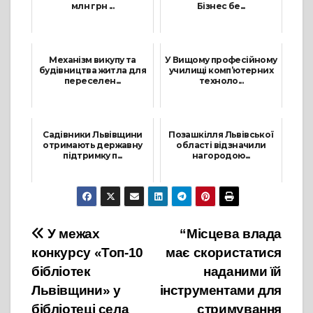
млн грн ...
Бізнес бе...
28 Лютого, 2022
9 Лютого, 2022
Механізм викупу та
У Вищому професійному
будівництва житла для
училищі комп’ютерних
переселен...
техноло...
4 Травня, 2022
1 Липня, 2021
Садівники Львівщини
Позашкілля Львівської
отримають державну
області відзначили
підтримку п...
нагородою...
18 Травня, 2021
23 Вересня, 2021
Навігація
У межах
“Місцева влада
конкурсу «Топ-10
має скористатися
записів
бібліотек
наданими їй
Львівщини» у
інструментами для
бібліотеці села
стримування