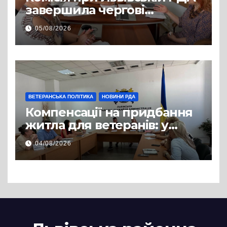
завершила чергові
співбесіди та
05/08/2026
рекомендувала кандидатів
на посади фахівців із
супроводу
ВЕТЕРАНСЬКА ПОЛІТИКА
НОВИНИ РДА
Компенсації на придбання
житла для ветеранів: у
Львівській РДА розглянули
04/08/2026
нові заяви