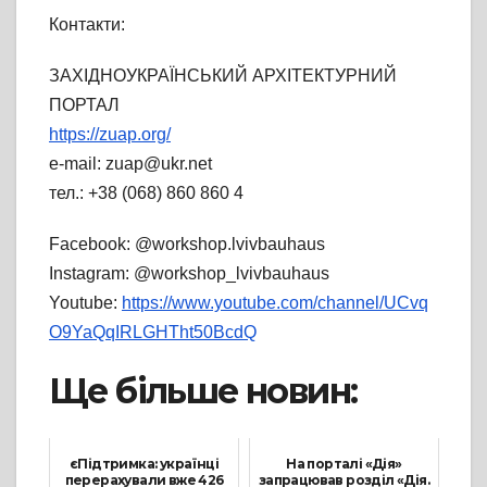
Контакти:
ЗАХІДНОУКРАЇНСЬКИЙ АРХІТЕКТУРНИЙ
ПОРТАЛ
https://zuap.org/
e-mail: zuap@ukr.net
тел.: +38 (068) 860 860 4
Facebook: @workshop.lvivbauhaus
Instagram: @workshop_lvivbauhaus
Youtube:
https://www.youtube.com/channel/UCvq
O9YaQqIRLGHTht50BcdQ
Ще більше новин:
єПідтримка: українці
На порталі «Дія»
перерахували вже 426
запрацював розділ «Дія.