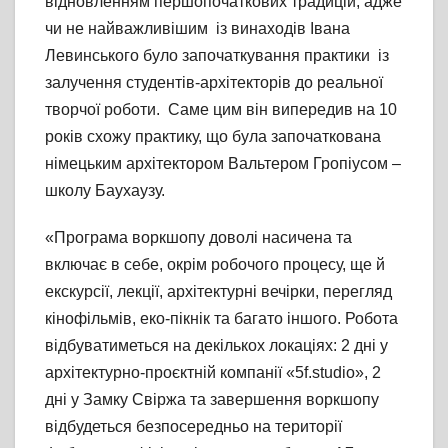
відновленням першопочаткових традицій, адже
чи не найважливішим із винаходів Івана
Левинського було започаткування практики із
залучення студентів-архітекторів до реальної
творчої роботи. Саме цим він випередив на 10
років схожу практику, що була започаткована
німецьким архітектором Вальтером Гропіусом –
школу Баухаузу.
«Програма воркшопу доволі насичена та
включає в себе, окрім робочого процесу, ще й
екскурсії, лекції, архітектурні вечірки, перегляд
кінофільмів, еко-пікнік та багато іншого. Робота
відбуватиметься на декількох локаціях: 2 дні у
архітектурно-проєктній компанії «5f.studio», 2
дні у Замку Свіржа та завершення воркшопу
відбудеться безпосередньо на території