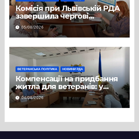
Комісія при Львівській РДА
завершила чергові
співбесіди та
05/08/2026
рекомендувала кандидатів
на посади фахівців із
супроводу
ВЕТЕРАНСЬКА ПОЛІТИКА
НОВИНИ РДА
Компенсації на придбання
житла для ветеранів: у
Львівській РДА розглянули
04/08/2026
нові заяви