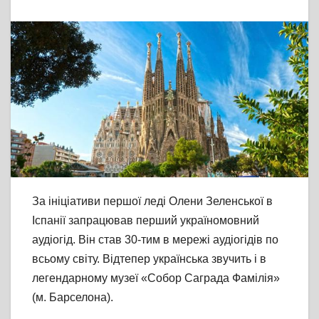
За ініціативи першої леді Олени Зеленської в
Іспанії запрацював перший україномовний
аудіогід. Він став 30-тим в мережі аудіогідів по
всьому світу. Відтепер українська звучить і в
легендарному музеї «Собор Саграда Фамілія»
(м. Барселона).