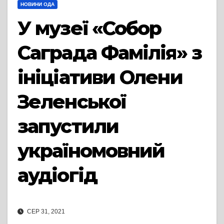
НОВИНИ ОДА
У музеї «Собор
Саграда Фамілія» з
ініціативи Олени
Зеленської
запустили
україномовний
аудіогід
СЕР 31, 2021