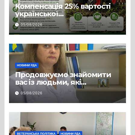
Компенсація 25% вартості
української
сільгосптехніки: що
05/08/2026
змінилося для аграріїв
НОВИНИ РДА
Продовжуємо знайомити
вас із людьми, які
допомагають нашим
05/08/2026
захисникам і захисницям
повертатися до цивільного
життя
ВЕТЕРАНСЬКА ПОЛІТИКА
НОВИНИ РДА