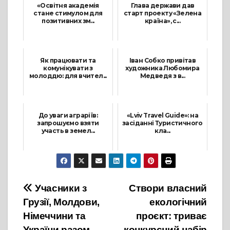
«Освітня академія
Глава держави дав
стане стимулом для
старт проекту «Зелена
позитивних зм...
країна», с...
7 Травня, 2021
7 Червня, 2021
Як працювати та
Іван Собко привітав
комунікувати з
художника Любомира
молоддю: для вчител...
Медведя з в...
31 Серпня, 2021
23 Червня, 2021
До уваги аграріїв:
«Lviv Travel Guide»: на
запрошуємо взяти
засіданні Туристичного
участь в земел...
кла...
17 Вересня, 2021
9 Лютого, 2022
Навігація
Учасники з
Створи власний
Грузії, Молдови,
екологічний
записів
Німеччини та
проєкт: триває
України разом
конкурсний набір