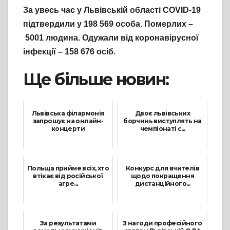
За увесь час у Львівській області COVID-19
підтвердили у 19
8
569
особа. Померлих –
5001
люд
ина
. Одужали від коронавірусної
інфекції – 15
8
676
ос
іб
.
Ще більше новин:
Львівська філармонія
Двоє львівських
запрошує на онлайн-
борчинь виступлять на
концерти
чемпіонаті с...
21 Квітня, 2021
30 Вересня, 2021
Польща прийме всіх, хто
Конкурс для вчителів
втікає від російської
щодо покращення
агре...
дистанційного...
27 Лютого, 2022
21 Жовтня, 2021
За результатами
З нагоди професійного