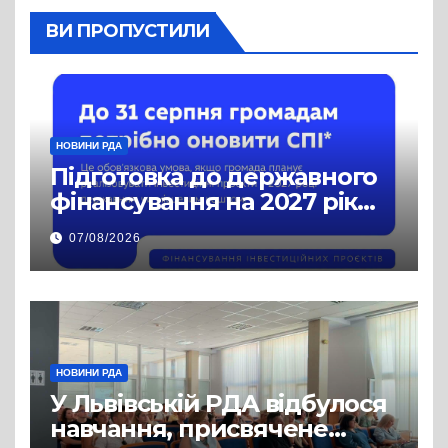
ВИ ПРОПУСТИЛИ
НОВИНИ РДА
Підготовка до державного
фінансування на 2027 рік
уже триває
07/08/2026
НОВИНИ РДА
У Львівській РДА відбулося
навчання, присвячене