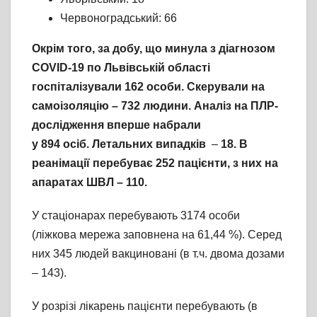
Червоноградський: 66
Окрім того, за добу, що минула з діагнозом
COVID-19 по Львівській області
госпіталізували
162
ос
оби
. Скерували на
самоізоляцію –
732
люд
ини
. Аналіз на ПЛР-
дослідження вперше набрали
у
894
ос
іб
. Летальних випадків
–
18
. В
реанімації перебуває 25
2
пацієнт
и
, з них на
апаратах ШВЛ – 11
0
.
У стаціонарах перебувають 3174 особи
(ліжкова мережа заповнена на 61,44 %). Серед
них 345 людей вакциновані (в т.ч. двома дозами
– 143).
У розрізі лікарень пацієнти перебувають (в