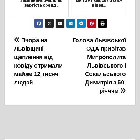
земельних аукціонів
свята у Львівській ОДА
вартість оренд...
відзн...
7 Червня, 2021
6 Вересня, 2021
Навігація
Вчора на
Голова Львівської
Львівщині
ОДА привітав
записів
щеплення від
Митрополита
ковіду отримали
Львівського і
майже 12 тисяч
Сокальського
людей
Димитрія з 50-
річчям