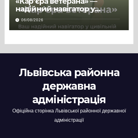
«Кар’єра ветерана» —
надійний навігатор у
цивільній професії
06/08/2026
Львівська районна
державна
адміністрація
Офіційна сторінка Львівської районної державної
адміністрації