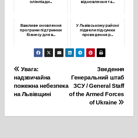
олімпіади...
відновлення та...
26 Жовтня, 2025
26 Листопада, 2025
Важливе оновлення
У Львівському районі
програми підтримки
підвели підсумки
бізнесу для в...
проведення р...
20 Березня, 2025
27 Червня, 2024
Навігація
Увага:
Зведення
надзвичайна
Генеральний штаб
записів
пожежна небезпека
ЗСУ / General Staff
на Львівщині
of the Armed Forces
of Ukraine