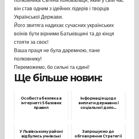
полковника Євгена Коновальця, який у свій час
він став одним з ідейних лідерів і творців
Української Держави.
Його звитяга надихає сучасних українських
воїнів бути вірними Батьківщині та до кінця
стояти за своє!
Ваша праця не була даремною, пане
полковнику!
Переможемо, бо сильні та єдині!
Ще більше новин:
Особиста безпека в
Інформація щодо
інтернеті: 5 базових
виплати державної
правил
соціальної допо...
5 Квітня, 2024
8 Серпня, 2023
У Львівському районі
Запрошуємо до
відбулись учнівські
обговорення Стратегії