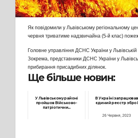
Як повідомили у Львівському регіональному центр
червня триватиме надзвичайна (5-й клас) поже
Головне управління ДСНС України у Львівській 
Зокрема, представники ДСНС України у Львівськ
прибирання присадибних ділянок.
Ще більше новин:
У Львівському районі
В Україні запрацюва
пройшов Військово-
єдиний реєстр збро
патріотични...
26 Червня, 2023
3 Жовтня, 2025