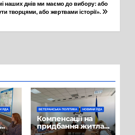
мі наших днів ми маємо до вибору: або
ути творцями, або жертвами історії».
И РДА
ВЕТЕРАНСЬКА ПОЛІТИКА
НОВИНИ РДА
Компенсації на
придбання житла
гові
для ветеранів: у