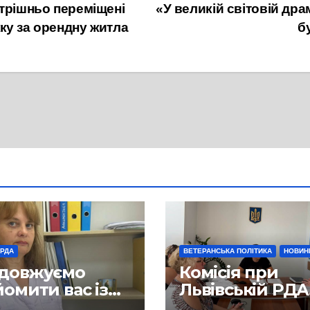
утрішньо переміщені
«У великій світовій дра
ку за орендну житла
б
 РДА
ВЕТЕРАНСЬКА ПОЛІТИКА
НОВИН
довжуємо
Комісія при
омити вас із
Львівській РДА
ьми, які
завершила чер