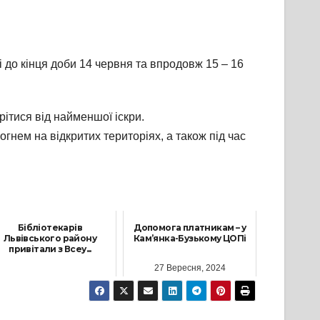
і до кінця доби 14 червня та впродовж 15 – 16
ітися від найменшої іскри.
нем на відкритих територіях, а також під час
Бібліотекарів
Допомога платникам – у
Львівського району
Кам’янка-Бузькому ЦОПі
привітали з Всеу...
27 Вересня, 2024
1 Жовтня, 2021