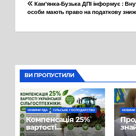
Навігація
Кам’янка-Бузька ДПІ інформує : Вн
особи мають право на податкову зниж
записів
ВИ ПРОПУСТИЛИ
НОВИНИ РДА
СІЛЬСЬКЕ ГОСПОДАРСТВО
НОВИНИ
Компенсація 25%
Про
вартості
знай
української
люд