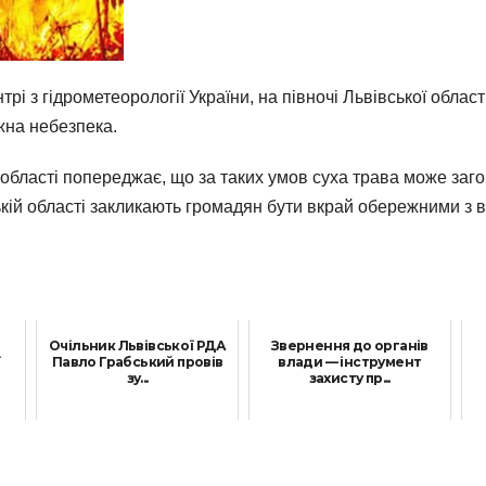
і з гідрометеорології України, на півночі Львівської област
жна небезпека.
області попереджає, що за таких умов суха трава може загор
ій області закликають громадян бути вкрай обережними з вог
в
Очільник Львівської РДА
Звернення до органів
ї
Павло Грабський провів
влади — інструмент
зу...
захисту пр...
5 Червня, 2026
17 Лютого, 2026