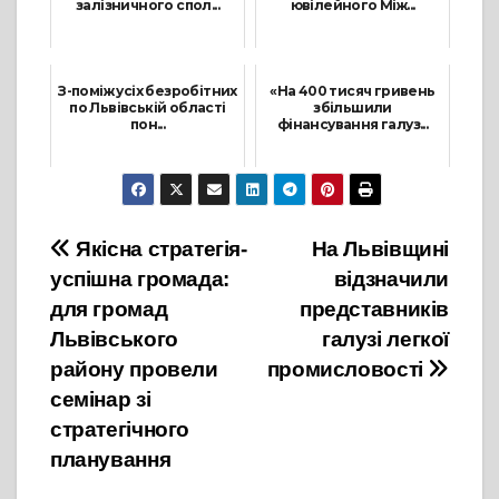
залізничного спол...
ювілейного Між...
8 Липня, 2021
20 Серпня, 2021
З-поміж усіх безробітних
«На 400 тисяч гривень
по Львівській області
збільшили
пон...
фінансування галуз...
1 Вересня, 2021
8 Грудня, 2021
Навігація
Якісна стратегія-
На Львівщині
успішна громада:
відзначили
записів
для громад
представників
Львівського
галузі легкої
району провели
промисловості
семінар зі
стратегічного
планування