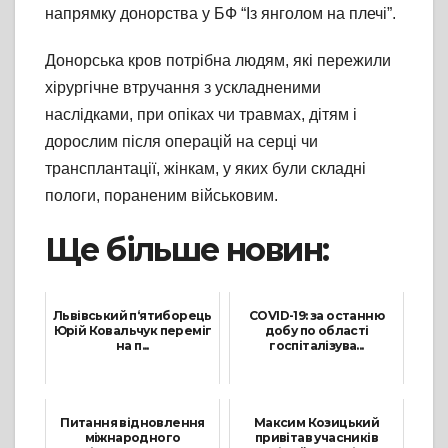
напрямку донорства у БФ “Із янголом на плечі”.
Донорська кров потрібна людям, які пережили
хірургічне втручання з ускладненими
наслідками, при опіках чи травмах, дітям і
дорослим після операцій на серці чи
трансплантації, жінкам, у яких були складні
пологи, пораненим військовим.
Ще більше новин:
Львівський п‘ятиборець
COVID-19: за останню
Юрій Ковальчук переміг
добу по області
на п...
госпіталізува...
11 Квітня, 2022
10 Червня, 2021
Питання відновлення
Максим Козицький
міжнародного
привітав учасників