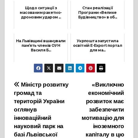
Щодо ситуації з
Стан реалізації
масованим ракетно-
Програми «Велике
дроновим ударом ...
Будівництво» в об...
26 Серпня, 2024
5 Липня, 2021
На Львівщині вшанували
Укрпошта запустила
пам’ять членів ОУН
освітній E-Export портал
Василя Б...
для ма...
23 Грудня, 2021
23 Листопада, 2021
Навігація
Міністр розвитку
«Виключно
громад та
економічний
записів
територій України
розвиток має
оглянув
забезпечити
інноваційний
мотивацію для
науковий парк на
іноземного
базі Львівської
капіталу в цю