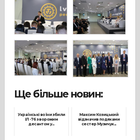
Ще більше новин:
Українські воїни збили
Максим Козицький
ІЛ -76 з ворожим
відзначив подяками
десантом у...
сестер Музичук...
26 Лютого, 2022
23 Грудня, 2021