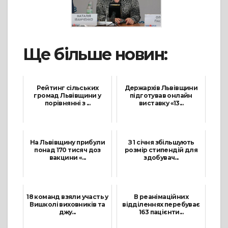
Ще більше новин:
Рейтинг сільських
Держархів Львівщини
громад Львівщини у
підготував онлайн
порівнянні з ...
виставку «13...
28 Квітня, 2021
14 Червня, 2021
На Львівщину прибули
З 1 січня збільшують
понад 170 тисяч доз
розмір стипендій для
вакцини «...
здобувач...
24 Грудня, 2021
15 Листопада, 2021
18 команд взяли участь у
В реанімаційних
Вишколі виховників та
відділеннях перебуває
джу...
163 пацієнти...