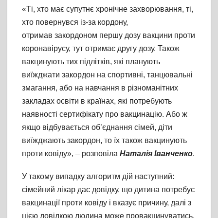
«Ті, хто має супутнє хронічне захворювання, ті,
хто повернувся із-за кордону,
отримав закордоном першу дозу вакцини проти
коронавірусу, тут отримає другу дозу. Також
вакцинують тих підлітків, які планують
виїжджати закордон на спортивні, танцювальні
змагання, або на навчання в різноманітних
закладах освіти в країнах, які потребують
наявності сертифікату про вакцинацію. Або ж
якщо відбувається об’єднання сімей, діти
виїжджають закордон, то їх також вакцинують
проти ковіду», – розповіла
Наталія Іванченко
.
У такому випадку алгоритм дій наступний:
сімейний лікар дає довідку, що дитина потребує
вакцинації проти ковіду і вказує причину, далі з
цією довідкою людина може провакцинуватись,