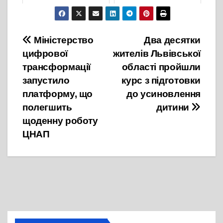
19 Жовтня, 2021
12 Жовтня, 2021
Навігація
Міністерство
Два десятки
цифрової
жителів Львівської
записів
трансформації
області пройшли
запустило
курс з підготовки
платформу, що
до усиновлення
полегшить
дитини
щоденну роботу
ЦНАП