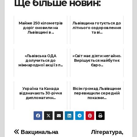
Ще більше новин:
Майже 250 кілометрів
Львівщина готується до
доріг оновили на
літнього оздоровлення
Львівщині в ...
та ві...
21 Січня, 2022
27 Травня, 2021
«Львівська ОДА
«Світ має діяти негайно.
долучиться до
Вирішується майбутнє
міжнародної акції з п...
Євро...
9 Вересня, 2021
24 Лютого, 2022
Україна та Канада
Вісім громад Львівщини
відзначають 30-річчя
перевищили середній
дипломатичн...
показни...
27 Січня, 2022
31 Липня, 2021
Навігація
Вакцинальна
Література,