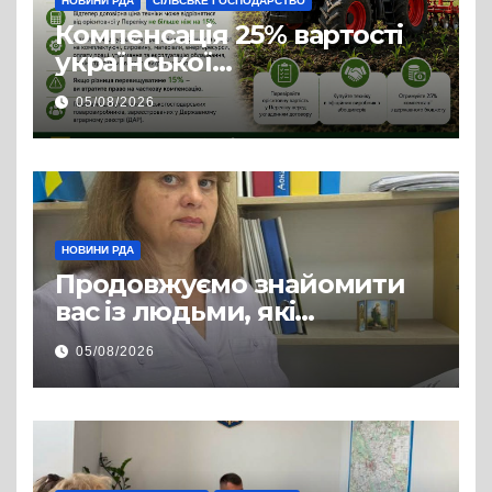
НОВИНИ РДА
СІЛЬСЬКЕ ГОСПОДАРСТВО
Компенсація 25% вартості
української
сільгосптехніки: що
05/08/2026
змінилося для аграріїв
НОВИНИ РДА
Продовжуємо знайомити
вас із людьми, які
допомагають нашим
05/08/2026
захисникам і захисницям
повертатися до цивільного
життя