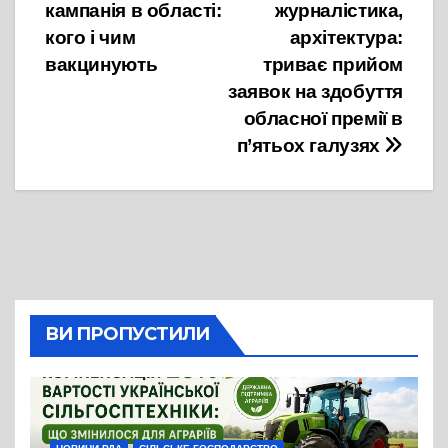
кампанія в області:
журналістика,
записів
кого і чим
архітектура:
вакцинують
триває прийом
заявок на здобуття
обласної премії в
п’ятьох галузях
ВИ ПРОПУСТИЛИ