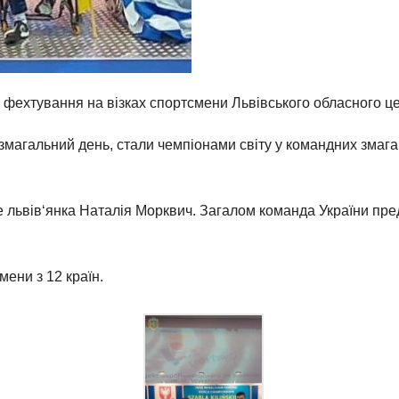
 з фехтування на візках спортсмени Львівського обласного ц
змагальний день, стали чемпіонами світу у командних змага
е львів‘янка Наталія Морквич. Загалом команда України пре
ени з 12 країн.