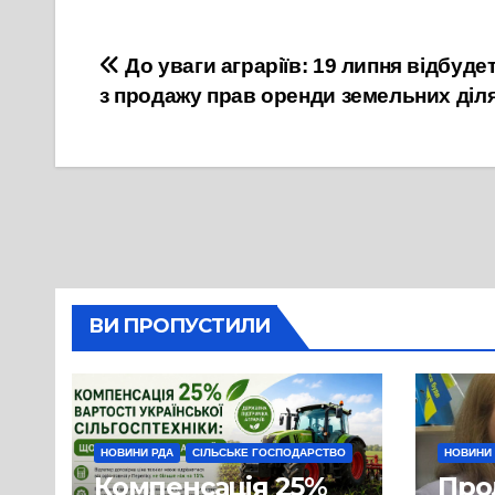
Навігація
До уваги аграріїв: 19 липня відбуд
з продажу прав оренди земельних діл
записів
ВИ ПРОПУСТИЛИ
НОВИНИ РДА
СІЛЬСЬКЕ ГОСПОДАРСТВО
НОВИНИ
Компенсація 25%
Про