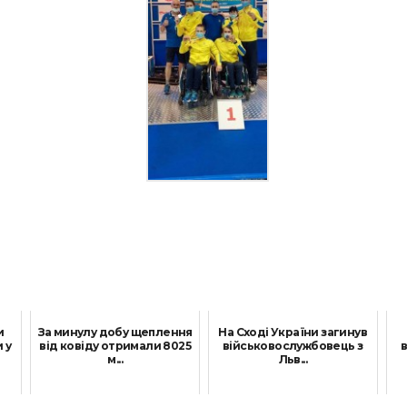
и
За минулу добу щеплення
На Сході України загинув
 у
від ковіду отримали 8025
військовослужбовець з
м...
Льв...
30 Грудня, 2021
14 Вересня, 2021