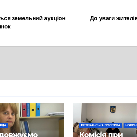
еться земельний аукціон
До уваги жителів
янок
 РДА
ВЕТЕРАНСЬКА ПОЛІТИКА
НОВИН
довжуємо
Комісія при