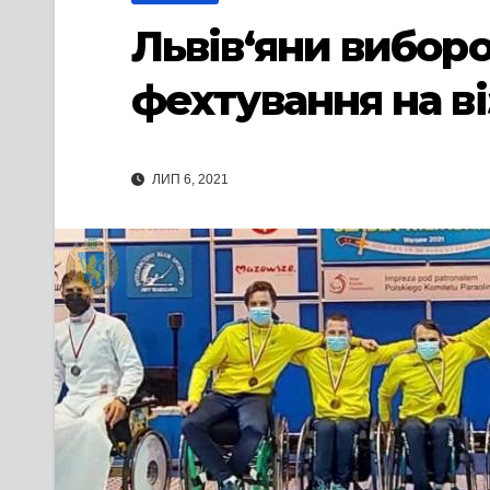
Львів‘яни виборо
фехтування на в
ЛИП 6, 2021