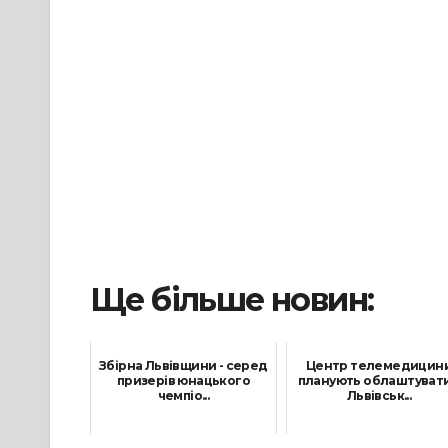
Ще більше новин:
Збірна Львівщини - серед
Центр телемедицин
призерів юнацького
планують облаштувати
чемпіо...
Львівськ...
16 Листопада, 2021
28 Липня, 2021