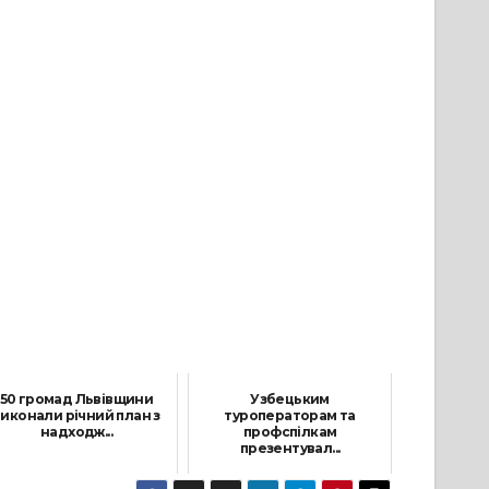
50 громад Львівщини
Узбецьким
виконали річний план з
туроператорам та
надходж...
профспілкам
презентувал...
24 Грудня, 2021