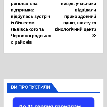
регіональна
виїзді: учасники
записів
підтримка:
відвідали
відбулась зустріч
прикордонний
із бізнесом
пункт, шахту та
Львівського та
кінологічний центр
Червоноградськог
о районів
ВИ ПРОПУСТИЛИ