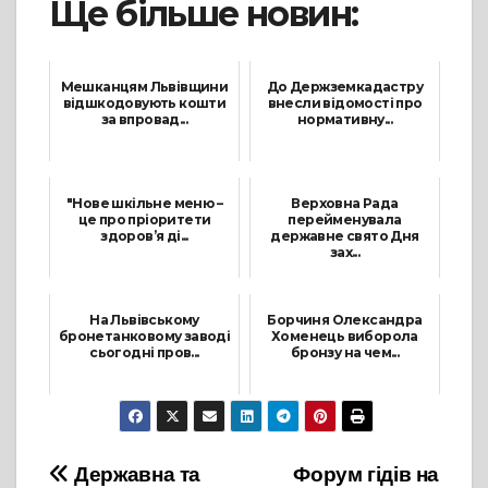
Ще більше новин:
Мешканцям Львівщини
До Держземкадастру
відшкодовують кошти
внесли відомості про
за впровад...
нормативну...
25 Травня, 2021
25 Серпня, 2021
"Нове шкільне меню –
Верховна Рада
це про пріоритети
перейменувала
здоров’я ді...
державне свято Дня
зах...
13 Січня, 2022
14 Липня, 2021
На Львівському
Борчиня Олександра
бронетанковому заводі
Хоменець виборола
сьогодні пров...
бронзу на чем...
27 Лютого, 2022
6 Жовтня, 2021
Навігація
Державна та
Форум гідів на