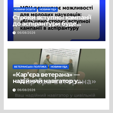
НОВИНИ ОСВІТИ
НОВИНИ РДА
Строки вступної кампанії
до аспірантури буде
продовжено
06/08/2026
ВЕТЕРАНСЬКА ПОЛІТИКА
НОВИНИ РДА
«Кар’єра ветерана» —
надійний навігатор у
цивільній професії
06/08/2026