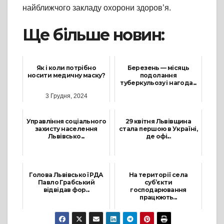
найближчого закладу охорони здоров’я.
Ще більше новин:
Як і коли потрібно
Березень — місяць
носити медичну маску?
подолання
туберкульозу і нагода...
3 Грудня, 2024
14 Березня, 2025
Управління соціального
29 квітня Львівщина
захисту населення
стала першою в Україні,
Львівсько...
де офі...
25 Травня, 2021
30 Квітня, 2024
Голова Львівської РДА
На території села
Павло Грабський
суб’єкти
відвідав фор...
господарювання
працюють...
25 Листопада, 2025
2 Листопада, 2022