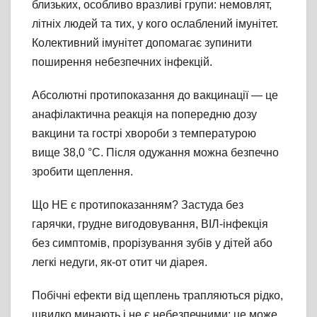
близьких, особливо вразливі групи: немовлят,
літніх людей та тих, у кого ослаблений імунітет.
Колективний імунітет допомагає зупинити
поширення небезпечних інфекцій.
Абсолютні протипоказання до вакцинації — це
анафілактична реакція на попередню дозу
вакцини та гострі хвороби з температурою
вище 38,0 °C. Після одужання можна безпечно
зробити щеплення.
Що НЕ є протипоказанням? Застуда без
гарячки, грудне вигодовування, ВІЛ-інфекція
без симптомів, прорізування зубів у дітей або
легкі недуги, як-от отит чи діарея.
Побічні ефекти від щеплень трапляються рідко,
швидко минають і не є небезпечними: це може