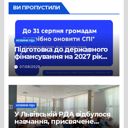
ВИ ПРОПУСТИЛИ
НОВИНИ РДА
Підготовка до державного
фінансування на 2027 рік
уже триває
07/08/2026
НОВИНИ РДА
У Львівській РДА відбулося
навчання, присвячене