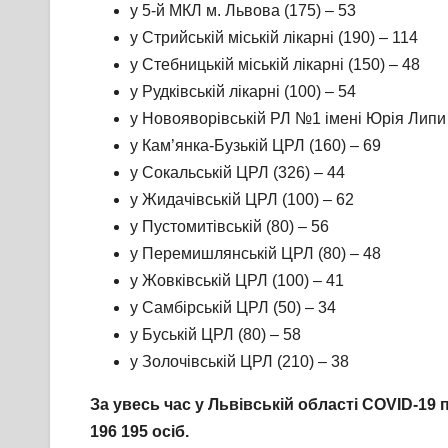
у 5-й МКЛ м. Львова (175) – 53
у Стрийській міській лікарні (190) – 114
у Стебницькій міській лікарні (150) – 48
у Рудківській лікарні (100) – 54
у Новояворівській РЛ №1 імені Юрія Липи 
у Кам’янка-Бузькій ЦРЛ (160) – 69
у Сокальській ЦРЛ (326) – 44
у Жидачівській ЦРЛ (100) – 62
у Пустомитівській (80) – 56
у Перемишлянській ЦРЛ (80) – 48
у Жовківській ЦРЛ (100) – 41
у Самбірській ЦРЛ (50) – 34
у Буській ЦРЛ (80) – 58
у Золочівській ЦРЛ (210) – 38
За увесь час у Львівській області COVID-19
1
96
195
ос
іб
.