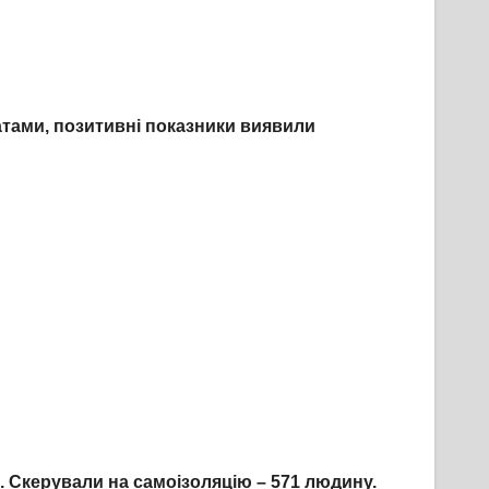
татами, позитивні показники виявили
. Скерували на самоізоляцію –
571
люд
ину
.