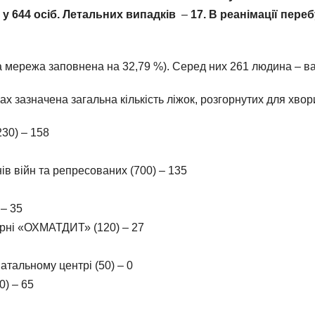
 у
64
4
ос
іб
. Летальних випадків
–
1
7
. В реанімації пере
 мережа заповнена на 32,79 %). Серед них 261 людина – вакц
ах зазначена загальна кількість ліжок, розгорнутих для хвори
230) – 158
ів війн та репресованих (700) – 135
 – 35
ікарні «ОХМАТДИТ» (120) – 27
атальному центрі (50) – 0
0) – 65