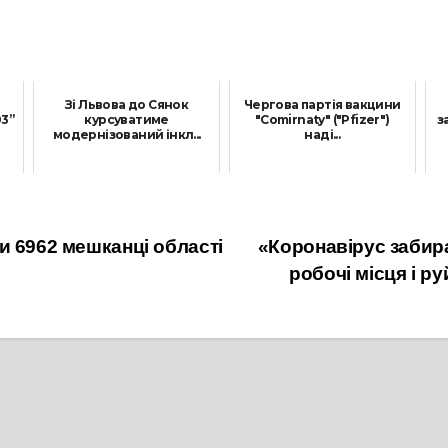
Зі Львова до Сянок
Чергова партія вакцини
3”
курсуватиме
"Comirnaty" ("Pfizer")
з
модернізований інкл...
наді...
21 Листопада, 2021
30 Вересня, 2021
и 6962 мешканці області
«Коронавірус забира
робочі місця і р