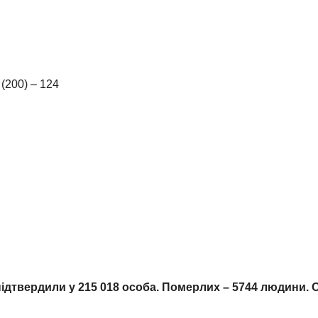
(200) – 124
 підтвердили у
215
018
особа. Померлих –
5744
люд
ини
. 