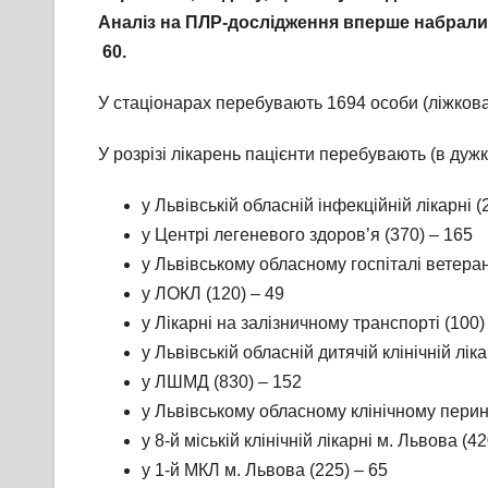
Аналіз на ПЛР-дослідження вперше набрали
60
.
У стаціонарах перебувають 1694 особи (ліжкова
У розрізі лікарень пацієнти перебувають (в дужк
у Львівській обласній інфекційній лікарні (
у Центрі легеневого здоров’я (370) – 165
у Львівському обласному госпіталі ветеран
у ЛОКЛ (120) – 49
у Лікарні на залізничному транспорті (100)
у Львівській обласній дитячій клінічній л
у ЛШМД (830) – 152
у Львівському обласному клінічному перин
у 8-й міській клінічній лікарні м. Львова (42
у 1-й МКЛ м. Львова (225) – 65