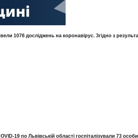
ровели
107
6
досліджень на коронавірус. Згідно з резуль
COVID-19 по Львівській
області госпіталізували
73
ос
оби