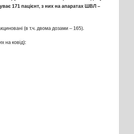
буває
171
пацієнт, з них на апаратах ШВЛ –
иновані (в т.ч. двома дозами – 165).
х на ковід):