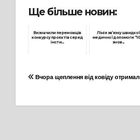
Ще більше новин:
Визначили переможців
Лінія зв’язку швидкої
конкурсу проєктів серед
медичної допомоги “10
інсти...
знов...
28 Травня, 2021
21 Жовтня, 2021
Навігація
Вчора щеплення від ковіду отримал
записів