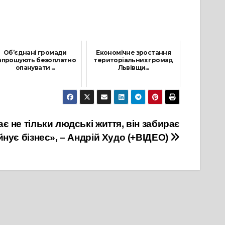
Об’єднані громади
Економічне зростання
апрошують безоплатно
територіальних громад
опанувати ...
Львівщи...
14 Липня, 2021
17 Травня, 2021
є не тільки людські життя, він забирає
уйнує бізнес», – Андрій Худо (+ВІДЕО)