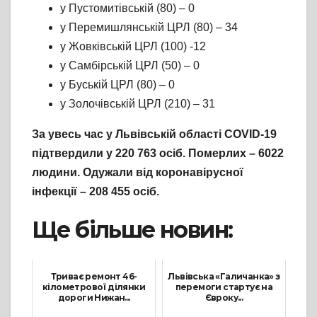
у Пустомитівській (80) – 0
у Перемишлянській ЦРЛ (80) – 34
у Жовківській ЦРЛ (100) -12
у Самбірській ЦРЛ (50) – 0
у Буській ЦРЛ (80) – 0
у Золочівській ЦРЛ (210) – 31
За увесь час у Львівській області COVID-19
підтвердили у 220 763 осіб. Померлих – 6022
людини. Одужали від коронавірусної
інфекції – 208 455 осіб.
Ще більше новин:
Триває ремонт 46-
Львівська «Галичанка» з
кілометрової ділянки
перемоги стартує на
дороги Нижан...
Євроку...