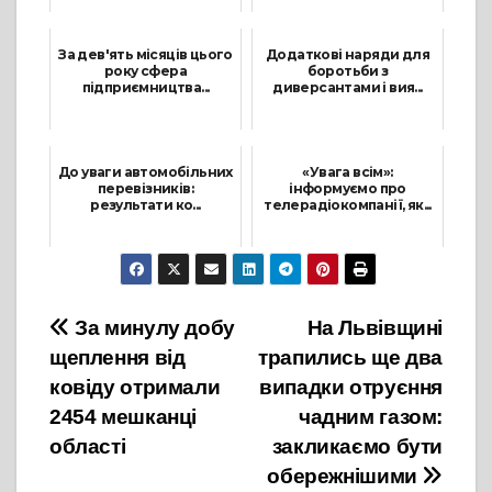
3 Грудня, 2021
19 Жовтня, 2021
За дев'ять місяців цього
Додаткові наряди для
року сфера
боротьби з
підприємництва...
диверсантами і вия...
11 Жовтня, 2021
25 Лютого, 2022
До уваги автомобільних
«Увага всім»:
перевізників:
інформуємо про
результати ко...
телерадіокомпанії, як...
23 Вересня, 2021
24 Лютого, 2022
Навігація
За минулу добу
На Львівщині
щеплення від
трапились ще два
записів
ковіду отримали
випадки отруєння
2454 мешканці
чадним газом:
області
закликаємо бути
обережнішими