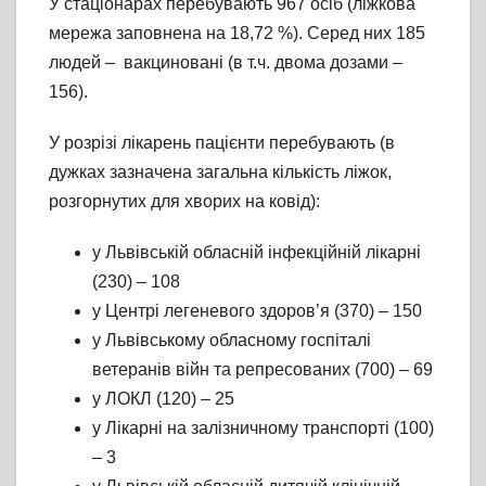
У стаціонарах перебувають 967 осіб (ліжкова
мережа заповнена на 18,72 %). Серед них 185
людей – вакциновані (в т.ч. двома дозами –
156).
У розрізі лікарень пацієнти перебувають (в
дужках зазначена загальна кількість ліжок,
розгорнутих для хворих на ковід):
у Львівській обласній інфекційній лікарні
(230) – 108
у Центрі легеневого здоров’я (370) – 150
у Львівському обласному госпіталі
ветеранів війн та репресованих (700) – 69
у ЛОКЛ (120) – 25
у Лікарні на залізничному транспорті (100)
– 3