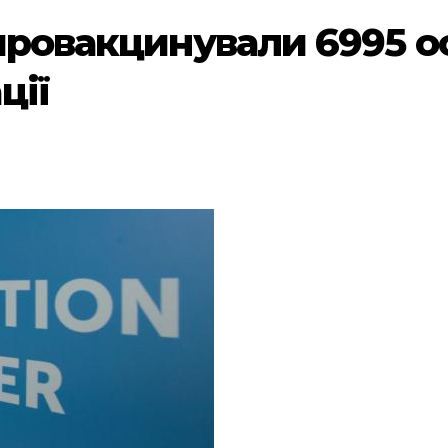
провакцинували 6995 осіб
ції