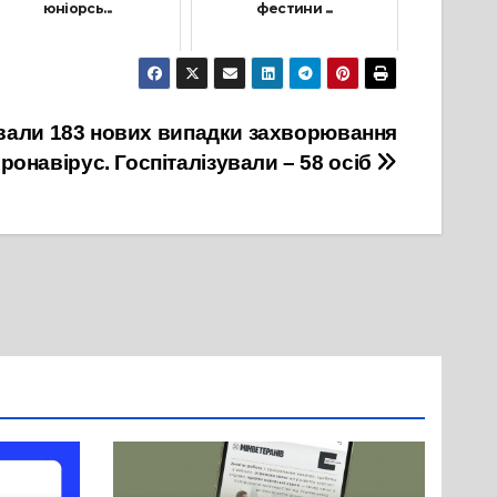
юніорсь...
фестини ...
30 Січня, 2022
29 Вересня, 2021
вали 183 нових випадки захворювання
оронавірус. Госпіталізували – 58 осіб