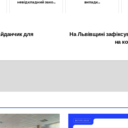
невідкладний зако...
випадк...
19 Травня, 2021
1 Жовтня, 2021
айданчик для
На Львівщині зафіксу
на к