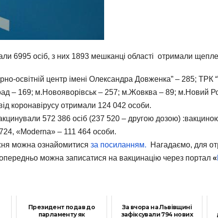
али 6995 осіб, з них 1893 мешканці області отримали щеплен
но-освітній центр імені Олександра Довженка” – 285; ТРК “V
ад – 169; м.Новояворівськ – 257; м.Жовква – 89; м.Новий Роз
від коронавірусу отримали 124 042 особи.
кцинували 572 386 осіб (237 520 – другою дозою) :вакцино
 724, «Moderna» – 111 464 особи.
ижня можна ознайомитися
за посиланням.
Нагадаємо, для отр
 Попередньо можна записатися на вакцинацію через портал
«
ь
Президент подав до
За вчора на Львівщині
парламенту як
зафіксували 794 нових