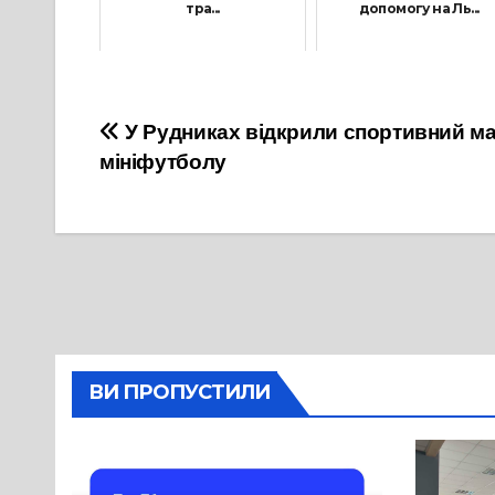
тра...
допомогу на Ль...
27 Квітня, 2022
21 Квітня, 2022
Навігація
У Рудниках відкрили спортивний м
мініфутболу
записів
ВИ ПРОПУСТИЛИ