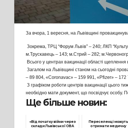
За вчора, 1 вересня, на Львівщині провакцинув
Зокрема, ТРЦ “Форум Львів” – 240; ЛКП “Культур
м.Трускавець – 143; м.Стрий – 282; м.Червоногр
Всього у центрах вакцинації області щеплення 
Загалом на Львівщині станом на сьогодні прова
– 89 804, «Coronavac» – 159 991, «Pfizer» – 172
З графіком роботи центрів вакцинації цього т
необхідно мати документ, що посвідчує особу.
Ще більше новин:
«Від початку війни через
Переселенці можут
склади Львівської ОВА
отримати медичну