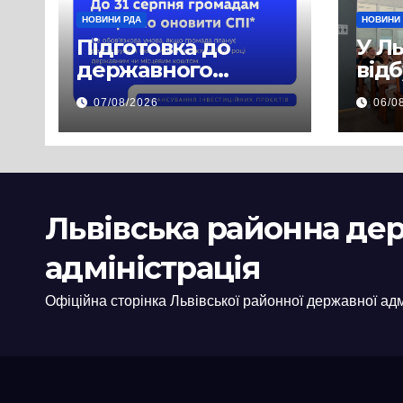
НОВИНИ РДА
НОВИНИ
Підготовка до
У Л
державного
від
фінансування на
нав
07/08/2026
06/0
2027 рік уже
при
триває
асп
заб
пра
пуб
Львівська районна де
інф
адміністрація
Офіційна сторінка Львівської районної державної адм