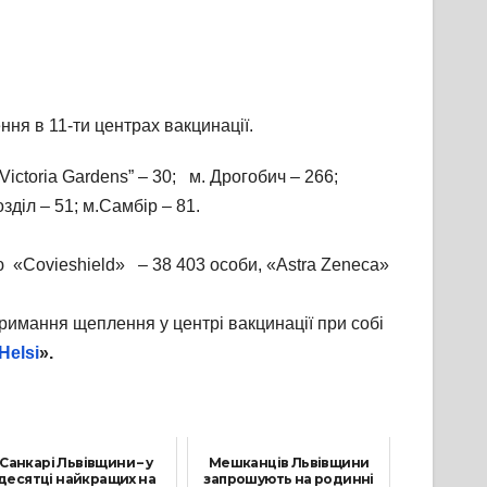
ня в 11-ти центрах вакцинації.
ictoria Gardens” – 30; м. Дрогобич – 266;
діл – 51; м.Самбір – 81.
ю «Covieshield» – 38 403 особи, «Astra Zeneca»
имання щеплення у центрі вакцинації при собі
Helsi
».
Санкарі Львівщини – у
Мешканців Львівщини
десятці найкращих на
запрошують на родинні