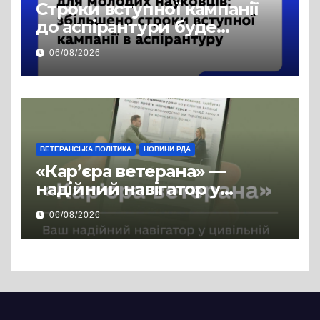
Строки вступної кампанії
до аспірантури буде
продовжено
06/08/2026
ВЕТЕРАНСЬКА ПОЛІТИКА
НОВИНИ РДА
«Кар’єра ветерана» —
надійний навігатор у
цивільній професії
06/08/2026