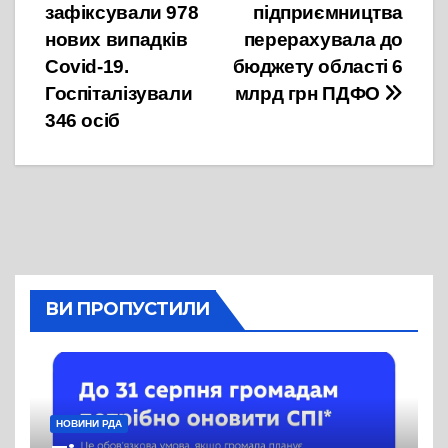
записів
зафіксували 978
підприємництва
нових випадків
перерахувала до
Covid-19.
бюджету області 6
Госпіталізували
млрд грн ПДФО
346 осіб
ВИ ПРОПУСТИЛИ
НОВИНИ РДА