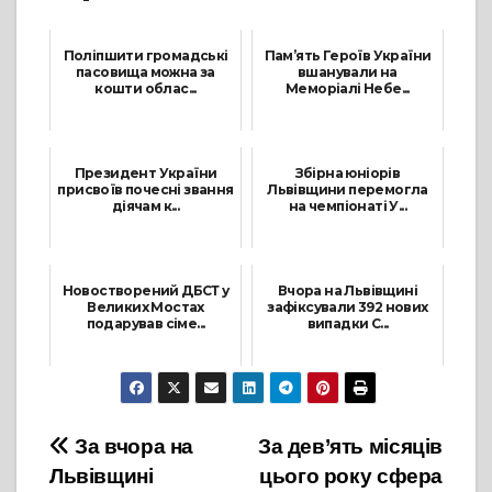
Поліпшити громадські
Пам’ять Героїв України
пасовища можна за
вшанували на
кошти облас...
Меморіалі Небе...
19 Квітня, 2022
14 Жовтня, 2021
Президент України
Збірна юніорів
присвоїв почесні звання
Львівщини перемогла
діячам к...
на чемпіонаті У...
24 Січня, 2022
31 Січня, 2022
Новостворений ДБСТ у
Вчора на Львівщині
Великих Мостах
зафіксували 392 нових
подарував сіме...
випадки C...
29 Вересня, 2021
24 Грудня, 2021
Навігація
За вчора на
За дев’ять місяців
Львівщині
цього року сфера