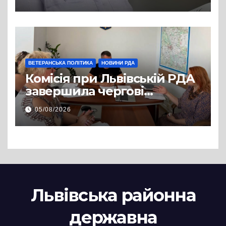
захисникам і захисницям
повертатися до цивільного
життя
ВЕТЕРАНСЬКА ПОЛІТИКА
НОВИНИ РДА
Комісія при Львівській РДА
завершила чергові
співбесіди та
05/08/2026
рекомендувала кандидатів
на посади фахівців із
супроводу
Львівська районна
державна