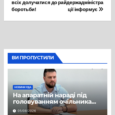
записів
всіх долучатися до
райдержадміністра
боротьби!
ції інформує
ВИ ПРОПУСТИЛИ
НОВИНИ РДА
На апаратній нараді під
головуванням очільника
Львівської РДА Павла
05/08/2026
Грабського підбили