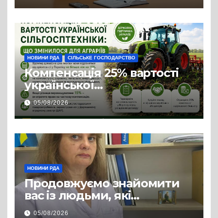
підсумки минулого тижня
НОВИНИ РДА
СІЛЬСЬКЕ ГОСПОДАРСТВО
Компенсація 25% вартості
української
сільгосптехніки: що
05/08/2026
змінилося для аграріїв
НОВИНИ РДА
Продовжуємо знайомити
вас із людьми, які
допомагають нашим
05/08/2026