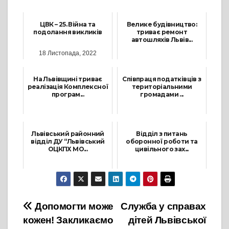
ЦВК – 25. Війна та
Велике будівництво:
подолання викликів
триває ремонт
автошляхів Львів...
18 Листопада, 2022
1 Жовтня, 2021
На Львівщині триває
Співпраця податківців з
реалізація Комплексної
територіальними
програм...
громадами ...
20 Січня, 2023
23 Жовтня, 2025
Львівський районний
Відділ з питань
відділ ДУ “Львівський
оборонної роботи та
ОЦКПХ МО...
цивільного зах...
27 Січня, 2025
25 Січня, 2022
Навігація
Допомогти може
Служба у справах
кожен! Закликаємо
дітей Львівської