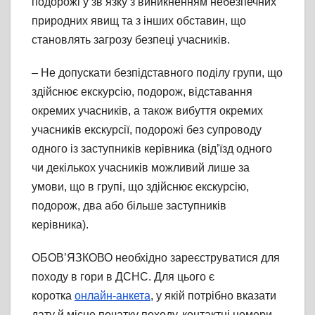
подорожі у зв’язку з виникненням небезпечних
природних явищ та з інших обставин, що
становлять загрозу безпеці учасників.
– Не допускати безпідставного поділу групи, що
здійснює екскурсію, подорож, відставання
окремих учасників, а також вибуття окремих
учасників екскурсії, подорожі без супроводу
одного із заступників керівника (від’їзд одного
чи декількох учасників можливий лише за
умови, що в групі, що здійснює екскурсію,
подорож, два або більше заступників
керівника).
ОБОВ’ЯЗКОВО необхідно зареєструватися для
походу в гори в ДСНС. Для цього є
коротка
онлайн-анкета
, у якій потрібно вказати
дату й місце початку походу, контактні номери