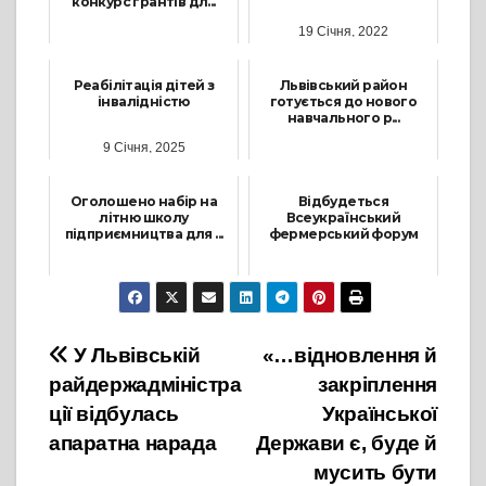
конкурс грантів дл...
19 Січня, 2022
4 Лютого, 2026
Реабілітація дітей з
Львівський район
інвалідністю
готується до нового
навчального р...
9 Січня, 2025
11 Серпня, 2022
Оголошено набір на
Відбудеться
літню школу
Всеукраїнський
підприємництва для ...
фермерський форум
29 Липня, 2024
16 Листопада, 2021
Навігація
У Львівській
«…відновлення й
райдержадміністра
закріплення
записів
ції відбулась
Української
апаратна нарада
Держави є, буде й
мусить бути