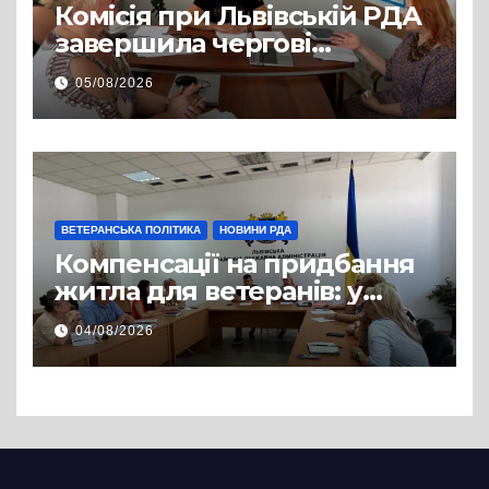
Комісія при Львівській РДА
завершила чергові
співбесіди та
05/08/2026
рекомендувала кандидатів
на посади фахівців із
супроводу
ВЕТЕРАНСЬКА ПОЛІТИКА
НОВИНИ РДА
Компенсації на придбання
житла для ветеранів: у
Львівській РДА розглянули
04/08/2026
нові заяви