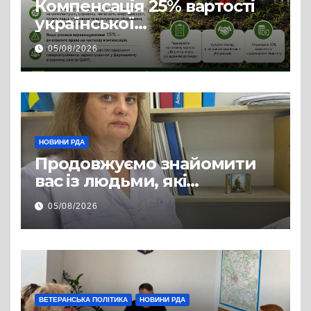
Компенсація 25% вартості
української
сільгосптехніки: що
05/08/2026
змінилося для аграріїв
НОВИНИ РДА
Продовжуємо знайомити
вас із людьми, які
допомагають нашим
05/08/2026
захисникам і захисницям
повертатися до цивільного
життя
ВЕТЕРАНСЬКА ПОЛІТИКА
НОВИНИ РДА