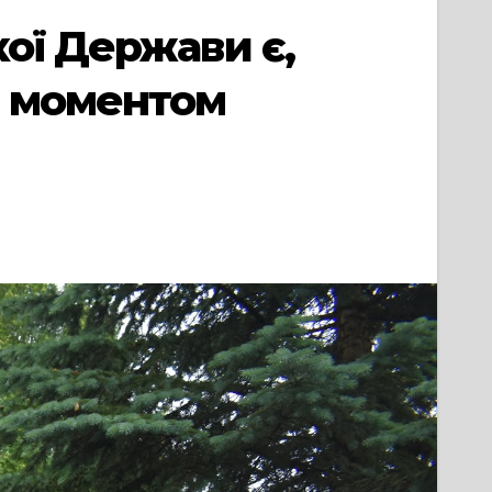
ої Держави є,
м моментом