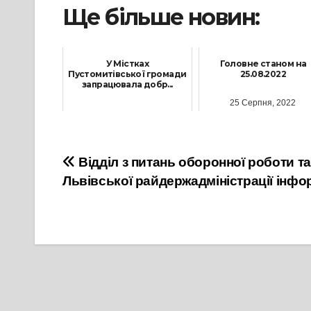
Ще більше новин:
У Містках
Головне станом на
Пустомитівської громади
25.08.2022
запрацювала добр...
25 Серпня, 2022
10 Жовтня, 2024
Навігація
Відділ з питань оборонної роботи т
Львівської райдержадміністрації інфо
записів