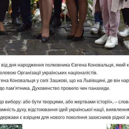
 від дня народження полковника Євгена Коновальця, який к
ловою Організації українських націоналістів.
вгена Коновальця у селі Зашкові, що на Львівщині, де він н
и до пам’ятника. Духовенство провело чин панахиди.
до вибору: або бути творцями, або жертвами історії», – сл
амність духу, відстоювання ідей української нації, виявленн
держави є взірцем для нового покоління захисників рідної зе