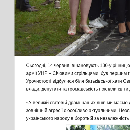
Сьогодні, 14 червня, вшановують 130-у річницю
армії УНР – Січовими стрільцями, був першим го
Урочистості відбулися біля батьківської хати Є
влади, депутати та громадськість поклали квіт
«У великій світовій драмі наших днів ми маємо 
зовнішній агресії є особливо актуальними. Незл
українського народу в боротьбі за незалежність 