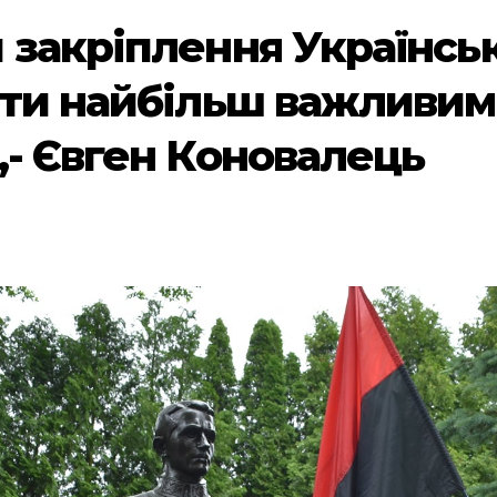
 закріплення Українськ
ути найбільш важливи
,- Євген Коновалець