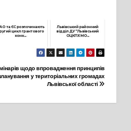
АО та ЄС розпочинають
Львівський районний
ругий цикл грантового
відділ ДУ “Львівський
конк...
ОЦКПХ МО...
17 Січня, 2024
22 Січня, 2025
мінарів щодо впровадження принципів
 планування у територіальних громадах
Львівської області