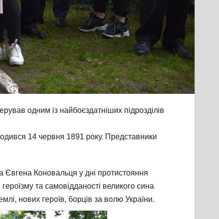
ерував одним із найбоєздатніших підрозділів
ародився 14 червня 1891 року. Представники
ова Євгена Коновальця у дні протистояння
я героїзму та самовідданості великого сина
млі, нових героїв, борців за волю України.