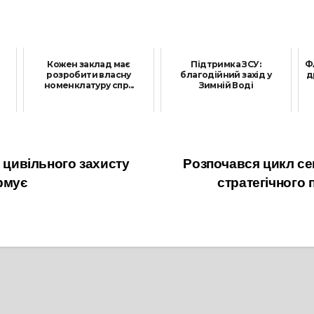
Кожен заклад має
Підтримка ЗСУ:
Ф
розробити власну
благодійний захід у
д
номенклатуру спр...
Зимній Воді
26 Січня, 2024
15 Вересня, 2025
а цивільного захисту
Розпочався цикл се
рмує
стратегічного