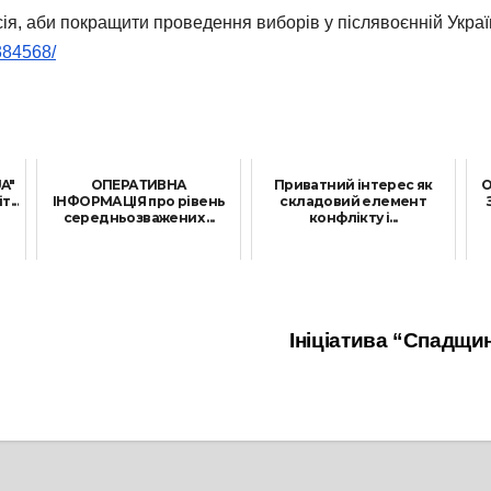
я, аби покращити проведення виборів у післявоєнній Украї
384568/
A"
ОПЕРАТИВНА
Приватний інтерес як
О
...
ІНФОРМАЦІЯ про рівень
складовий елемент
середньозважених ...
конфлікту і...
17 Березня, 2026
3 Серпня, 2021
Ініціатива “Спадщин