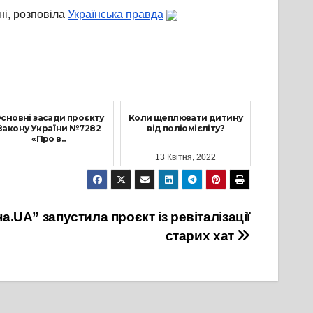
ні, розповіла
Українська правда
сновні засади проєкту
Коли щеплювати дитину
Закону України №7282
від поліомієліту?
«Про в...
13 Квітня, 2022
20 Квітня, 2022
а.UA” запустила проєкт із ревіталізації
старих хат