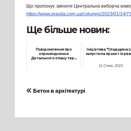
Що пропонує змінити Центральна виборча комісі
https://www.pravda.com.ua/columns/2023/01/14/7
Ще більше новин:
Повідомлення про
Ініціатива "Спадщина.U
оприлюднення
запустила проєкт із ревіт
Детального плану тер...
11 Січня, 2023
16 Вересня, 2021
Навігація
Бетон в архітектурі
записів