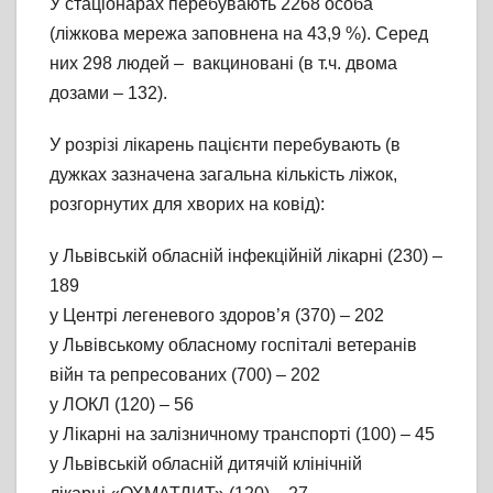
У стаціонарах перебувають 2268 особа
(ліжкова мережа заповнена на 43,9 %). Серед
них 298 людей – вакциновані (в т.ч. двома
дозами – 132).
У розрізі лікарень пацієнти перебувають (в
дужках зазначена загальна кількість ліжок,
розгорнутих для хворих на ковід):
у Львівській обласній інфекційній лікарні (230) –
189
у Центрі легеневого здоров’я (370) – 202
у Львівському обласному госпіталі ветеранів
війн та репресованих (700) – 202
у ЛОКЛ (120) – 56
у Лікарні на залізничному транспорті (100) – 45
у Львівській обласній дитячій клінічній