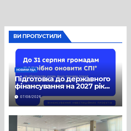
ВИ ПРОПУСТИЛИ
НОВИНИ РДА
Підготовка до державного
фінансування на 2027 рік
уже триває
07/08/2026