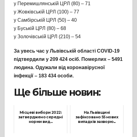
у Перемишлянській ЦРЛ (80) – 71
у Жовківській ЦРЛ (100) – 77
у Самбірській ЦРЛ (50) – 40
у Буській ЦРЛ (80) – 68
у Золочівській ЦРЛ (210) – 54
За увесь час у Львівській області COVID-19
підтвердили у 209 424 осіб. Померлих – 5491
людина. Одужали від коронавірусної
інфекції – 183 434 особи.
Ще більше новин:
Місцеві вибори 2022:
На Львівщині
затверджено середні
зафіксовано 55 нових
норми вид...
випадків захворю...
19 Січня, 2022
5 Травня, 2021