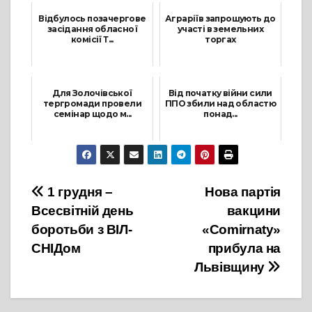
Відбулось позачергове
Аграріїв запрошують до
засідання обласної
участі в земельних
комісії Т...
торгах
13 Липня, 2021
12 Травня, 2021
Для Золочівської
Від початку війни сили
тергромади провели
ППО збили над областю
семінар щодо м...
понад...
8 Липня, 2021
27 Квітня, 2022
Навігація
1 грудня –
Нова партія
Всесвітній день
вакцини
записів
боротьби з ВІЛ-
«Comirnaty»
СНІДом
прибула на
Львівщину