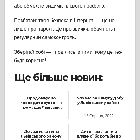
або обмежте видимість свого профілю.
Пам’ятай: твоя безпека в інтернеті — це не
лише про паролі. Це про звички, обачність і
регулярний самоконтроль.
Зберігай собі — і поділись із тими, кому це теж
буде корисно!
Ще більше новин:
Продовжуємо
Головне за минулу добу
проводити зустрічі в
у Львівському районі
громадах Львівськ...
12 Серпня, 2022
23 Липня, 2026
До уваги жителів
Дитячі змагання з
Львівського району!
пляжної боротьби до