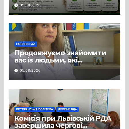
сільгосптехніки: що
05/08/2026
змінилося для аграріїв
НОВИНИ РДА
Продовжуємо знайомити
вас із людьми, які
допомагають нашим
05/08/2026
захисникам і захисницям
повертатися до цивільного
життя
ВЕТЕРАНСЬКА ПОЛІТИКА
НОВИНИ РДА
Комісія при Львівській РДА
завершила чергові