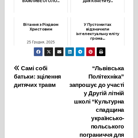
ВАЖЛИВЕ ОГОЛО...
Дня Конститу...
9 Липня, 2026
3 Липня, 2022
Вітання з Різдвом
У Пустомитах
Христовим
відзначили
інтелектуальну еліту
грома...
25 Грудня, 2025
5 Березня, 2026
Навігація
Самі собі
“Львівська
батьки: зцілення
Політехніка”
записів
дитячих травм
запрошує до участі
у Другій літній
школі “Культурна
спадщина
українсько-
польського
пограниччя для