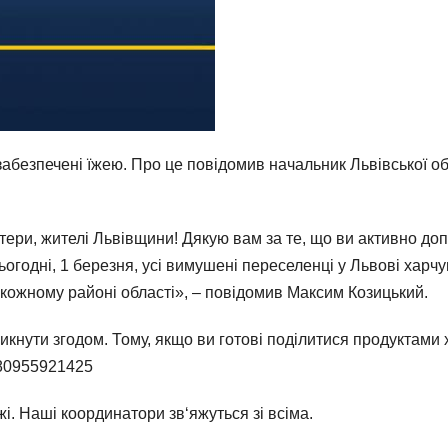
забезпечені їжею. Про це повідомив начальник Львівської об
тери, жителі Львівщини! Дякую вам за те, що ви активно до
огодні, 1 березня, усі вимушені переселенці у Львові харч
у кожному районі області», – повідомив Максим Козицький.
никнути згодом. Тому, якщо ви готові поділитися продуктам
380955921425
і. Наші координатори зв‘яжуться зі всіма.