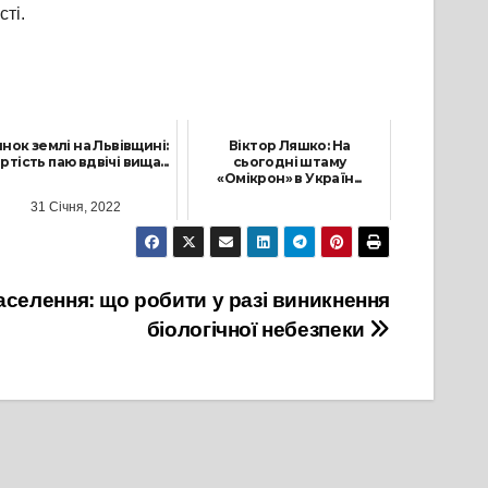
ті.
нок землі на Львівщині:
Віктор Ляшко: На
ртість паю вдвічі вища...
сьогодні штаму
«Омікрон» в Україн...
31 Січня, 2022
7 Грудня, 2021
аселення: що робити у разі виникнення
біологічної небезпеки