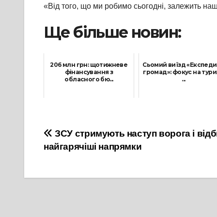
«Від того, що ми робимо сьогодні, залежить наш
Ще більше новин:
206 млн грн: щотижневе
Сьомий виїзд «Експеди
фінансування з
громад»: фокус на тур
обласного бю...
...
23 Жовтня, 2021
18 Червня, 2021
Навігація
ЗСУ стримують наступ ворога і відб
найгарячіші напрямки
записів