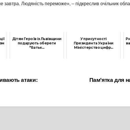
е завтра. Людяність переможе», – підкреслив очільник облас
ції
Дітям Героїв із Львівщини
У присутності
Ри
изм
подарують обереги
Президента України
ва
"Батьк...
Міністерство цифр...
1 Червня, 2021
30 Листопада, 2021
ивають атаки:
Пам’ятка для н