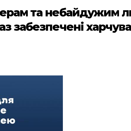
ерам та небайдужим льв
аз забезпечені харчув