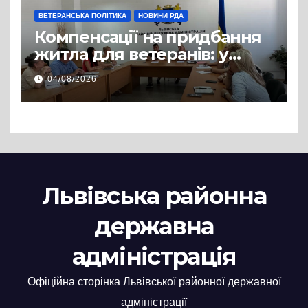
ВЕТЕРАНСЬКА ПОЛІТИКА
НОВИНИ РДА
Компенсації на придбання
житла для ветеранів: у
Львівській РДА розглянули
04/08/2026
нові заяви
Львівська районна
державна
адміністрація
Офіційна сторінка Львівської районної державної
адміністрації