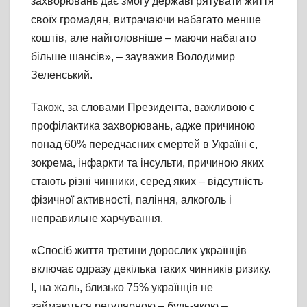
захворювань дає змогу державі рятувати життя
своїх громадян, витрачаючи набагато менше
коштів, але найголовніше – маючи набагато
більше шансів», – зауважив Володимир
Зеленський.
Також, за словами Президента, важливою є
профілактика захворювань, адже причиною
понад 60% передчасних смертей в Україні є,
зокрема, інфаркти та інсульти, причиною яких
стають різні чинники, серед яких – відсутність
фізичної активності, паління, алкоголь і
неправильне харчування.
«Спосіб життя третини дорослих українців
включає одразу декілька таких чинників ризику.
І, на жаль, близько 75% українців не
займаються регулярною – будь-якою –