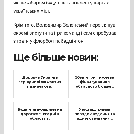
які незабаром будуть встановлені у парках
українських міст.
Крім того, Володимир Зеленський переглянув
окремі виступи та ігри команд і сам спробував
зіграти у флорбол та бадмінтон.
Ще більше новин:
Щороку в Україні в
56 млн грн: тижневе
першу неділю жовтня
фінансування з
відзначають...
обласного бюдже...
4 Жовтня, 2021
25 Лютого, 2022
Будьте уважнішими на
Уряд підтримав
дорогах: сьогодні в
порядок ведення та
області п...
адміністрування ...
17 Грудня, 2021
5 Червня, 2021