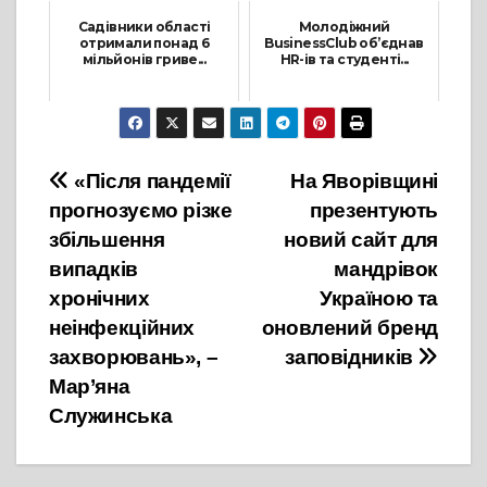
Садівники області
Молодіжний
отримали понад 6
BusinessClub об’єднав
мільйонів гриве...
HR-ів та студенті...
21 Грудня, 2021
23 Грудня, 2021
Навігація
«Після пандемії
На Яворівщині
прогнозуємо різке
презентують
записів
збільшення
новий сайт для
випадків
мандрівок
хронічних
Україною та
неінфекційних
оновлений бренд
захворювань», –
заповідників
Мар’яна
Служинська