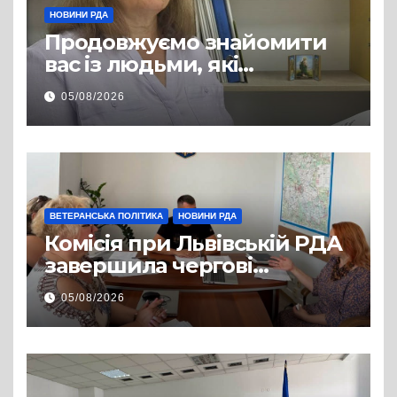
НОВИНИ РДА
Продовжуємо знайомити
вас із людьми, які
допомагають нашим
05/08/2026
захисникам і захисницям
повертатися до цивільного
життя
ВЕТЕРАНСЬКА ПОЛІТИКА
НОВИНИ РДА
Комісія при Львівській РДА
завершила чергові
співбесіди та
05/08/2026
рекомендувала кандидатів
на посади фахівців із
супроводу