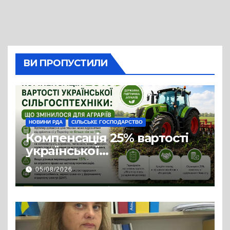
ВИ ПРОПУСТИЛИ
НОВИНИ РДА
СІЛЬСЬКЕ ГОСПОДАРСТВО
Компенсація 25% вартості
української
сільгосптехніки: що
05/08/2026
змінилося для аграріїв