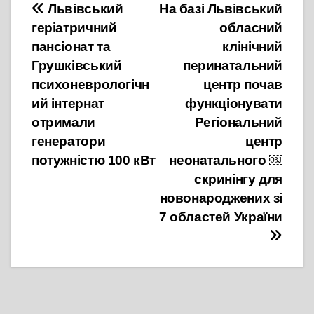
Навігація
Львівський
На базі Львівський
геріатричний
обласний
записів
пансіонат та
клінічний
Грушківський
перинатальний
психоневрологічн
центр почав
ий інтернат
функціонувати
отримали
Регіональний
генератори
центр
потужністю 100 кВт
неонатального ￼
скринінгу для
новонароджених зі
7 областей України