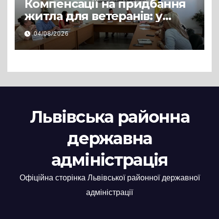
Компенсації на придбання
житла для ветеранів: у
Львівській РДА розглянули
04/08/2026
нові заяви
Львівська районна
державна
адміністрація
Офіційна сторінка Львівської районної державної
адміністрації