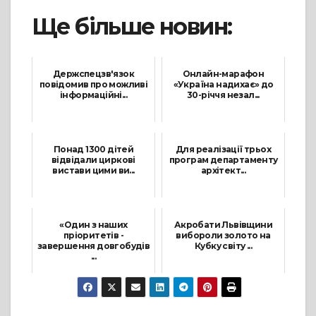
Ще більше новин:
Держспецзв'язок
Онлайн-марафон
повідомив про можливі
«Україна надихає» до
інформаційні...
30-річчя незал...
1 Березня, 2022
6 Вересня, 2021
Понад 1300 дітей
Для реалізації трьох
відвідали циркові
програм департаменту
вистави цими ви...
архітект...
29 Червня, 2021
23 Грудня, 2021
«Один з наших
Акробати Львівщини
пріоритетів -
вибороли золото на
завершення довгобудів
Кубку світу ...
...
27 Квітня, 2021
5 Червня, 2021