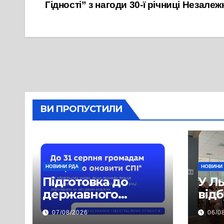
Гідності” з нагоди 30-ї річниці Незалеж
записів
ВИ ПРОПУСТИЛИ
НОВИНИ РДА
НОВИНИ
Підготовка до
У Л
державного
від
фінансування на
нав
07/08/2026
06/0
2027 рік уже
при