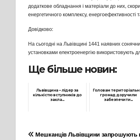
додаткове обладнання і матеріали до них, ско
енергетичного комплексу, енергоефективності 
Довідково:
На сьогодні на Львівщині 1441 наявних сонячн
установками електроенергію використовують дл
Ще більше новин:
Львівщина – лідер за
Головам територіальн
кількістю вступників до
громад доручили
закла...
забезпечити...
23 Жовтня, 2021
29 Липня, 2021
Навігація
Мешканців Львівщини запрошують 