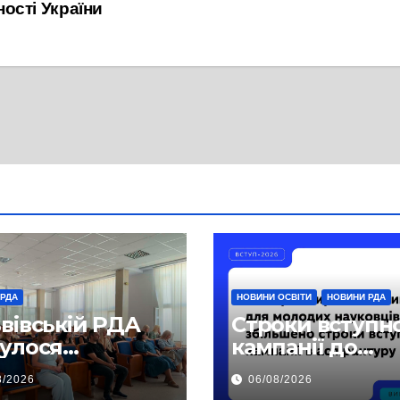
ності України
 РДА
НОВИНИ ОСВІТИ
НОВИНИ РДА
ьвівській РДА
Строки вступн
булося
кампанії до
чання,
аспірантури бу
8/2026
06/08/2026
свячене
продовжено