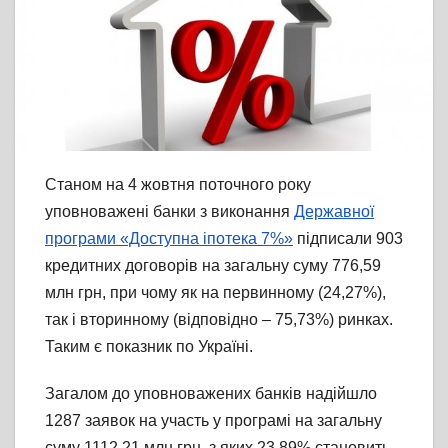
Станом на 4 жовтня поточного року
уповноважені банки з виконання
Державної
програми «Доступна іпотека 7%»
підписали 903
кредитних договорів на загальну суму 776,59
млн грн, при чому як на первинному (24,27%),
так і вторинному (відповідно – 75,73%) ринках.
Таким є показник по Україні.
Загалом до уповноважених банків надійшло
1287 заявок на участь у програмі на загальну
суму 1112,21 млн грн, з яких 23,89% становить