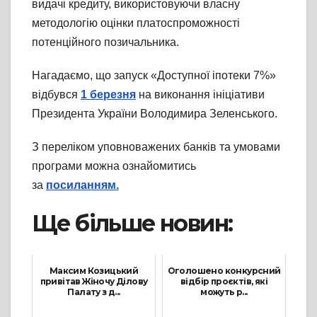
видачі кредиту, використовуючи власну
методологію оцінки платоспроможності
потенційного позичальника.
Нагадаємо, що запуск «Доступної іпотеки 7%»
відбувся
1 березня
на виконання ініціативи
Президента України Володимира Зеленського.
З переліком уповноважених банків та умовами
програми можна ознайомитись
за
посиланням.
Ще більше новин:
Максим Козицький
Оголошено конкурсний
привітав Жіночу Ділову
відбір проєктів, які
Палату з д...
можуть р...