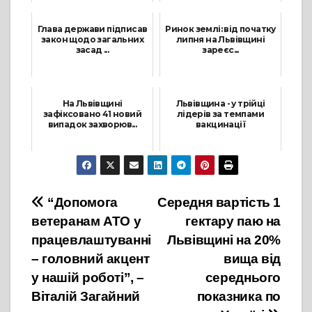
25 Серпня, 2021
7 Травня, 2021
Глава держави підписав
Ринок землі: від початку
закон щодо загальних
липня на Львівщині
засад ...
зареєс...
29 Травня, 2021
10 Вересня, 2021
На Львівщині
Львівщина - у трійці
зафіксовано 41 новий
лідерів за темпами
випадок захворюв...
вакцинації
24 Травня, 2021
22 Жовтня, 2021
Навігація
“Допомога
Середня вартість 1
ветеранам АТО у
гектару паю на
записів
працевлаштуванні
Львівщині на 20%
– головний акцент
вища від
у нашій роботі”, –
середнього
Віталій Загайний
показника по