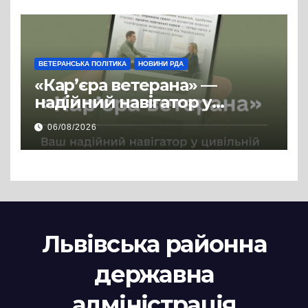
ВЕТЕРАНСЬКА ПОЛІТИКА
НОВИНИ РДА
«Кар’єра ветерана» —
надійний навігатор у
цивільній професії
06/08/2026
Львівська районна
державна
адміністрація