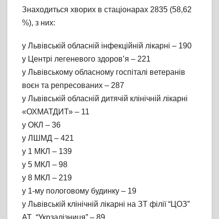
Знаходиться хворих в стаціонарах 2835 (58,62
%), з них:
у Львівській обласній інфекційній лікарні – 190
у Центрі легеневого здоров’я – 221
у Львівському обласному госпіталі ветеранів
воєн та репресованих – 287
у Львівській обласній дитячій клінічній лікарні
«ОХМАТДИТ» – 11
у ОКЛ – 36
у ЛШМД – 421
у 1 МКЛ – 139
у 5 МКЛ – 98
у 8 МКЛ – 219
у 1-му пологовому будинку – 19
у Львівській клінічній лікарні на ЗТ філії “ЦОЗ”
АТ “Укрзалізниця” – 89