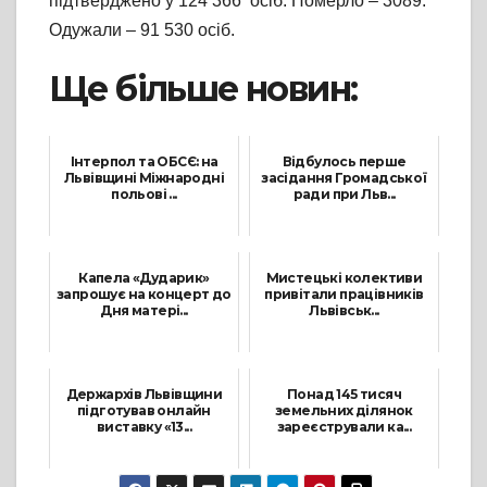
підтверджено у 124 366 осіб. Померло – 3089.
Одужали – 91 530 осіб.
Ще більше новин:
Інтерпол та ОБСЄ: на
Відбулось перше
Львівщині Міжнародні
засідання Громадської
польові ...
ради при Льв...
28 Вересня, 2021
11 Червня, 2021
Капела «Дударик»
Мистецькі колективи
запрошує на концерт до
привітали працівників
Дня матері...
Львівськ...
6 Травня, 2021
6 Січня, 2022
Держархів Львівщини
Понад 145 тисяч
підготував онлайн
земельних ділянок
виставку «13...
зареєстрували ка...
14 Червня, 2021
20 Грудня, 2021