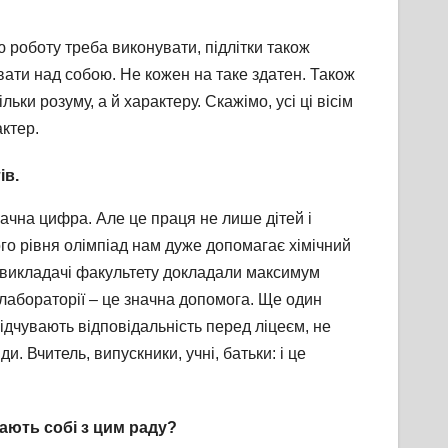
ню роботу треба виконувати, підлітки також
ати над собою. Не кожен на таке здатен. Також
ьки розуму, а й характеру. Скажімо, усі ці вісім
актер.
ів.
ачна цифра. Але це праця не лише дітей і
кого рівня олімпіад нам дуже допомагає хімічний
і, викладачі факультету докладали максимум
 лабораторії – це значна допомога. Ще один
ідчувають відповідальність перед ліцеєм, не
. Вчитель, випускники, учні, батьки: і це
дають собі з цим раду?