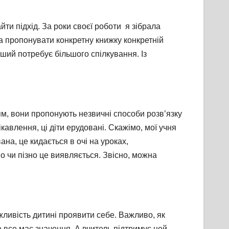
айти підхід. За роки своєї роботи я зібрала
еба пропонувати конкретну книжку конкретній
інший потребує більшого спілкування. Із
ям, вони пропонують незвичні способи розв’язку
кавлення, ці діти ерудовані. Скажімо, мої учня
ана, це кидається в очі на уроках,
ано чи пізно це виявляється. Звісно, можна
можливість дитині проявити себе. Важливо, як
це все має значення. А вчитель підтримує цей