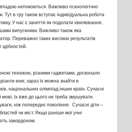
імпіадою непокоються. Важливо психологічно
 Тут в гру також вступає індивідуальна робота
товку. У нас є заняття як подолати хвилювання,
ришами випускники. Важливо також яка
ктор. Переважно таких високих результатів
 здібностей.
ерною технікою, різними гаджетами, досконало
іанти книг, зараз їх можна знайти в
ків, національних олімпіад інших країн. Сучасні
 мові, їх вже до цього не треба змушувати.
уваги, ніж попереднє покоління. Сучасні діти –
бластей чи міст. Якщо раніше мої учні
авіть закордоном.