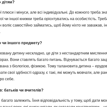
 дітям?
вої плюси і мінуси, але всі індивідуальні. До кожного треба зн
 тої чи іншої книжки треба орієнтуватись на особистість. Тр
Один воліє самостійно займатись, щоб йому ніхто не заважав, 
.
о чи іншого предмету?
ровану дитину нескладно, це діти з нестандартним мисленн
орах. Вони ставлять багато питань. Відчувається багато заці
вана з біологією, фізикою. Тому талановита дитина – ерудов
ати свої здібності одразу, є такі, які можуть мовчати, але р
ро себе.
: батьків чи вчителів?
но, багато залежить. Їхня відповідальність у тому, щоб дати 
 ранні роки, які книги читали, як складали конструктори – 