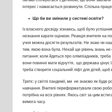
інтерес і намагається розвинути. Спільна праця 
Що би ви змінили у системі освіти?
Із власного досвіду зізнаюсь, щоб було успішн
незнання карати оцінкою. Реакція вчителя на пом
учня можна досягти результатів. Не знаю чи н
тим, якою вона була. Нехай ще рівень знань не
питання: коли йдеться про олімпіадників, треба 
вони повинні мати відчуття, що держава цінує ї
треба створити соціальний ліфт для дітей, щоб в
Третє: у світлі пандемії, ми не знаємо як буде
навчання. Вчителі переформатували свою робот
потрібна на всіх рівнях. Якось світ за цим вст
вимога часу.