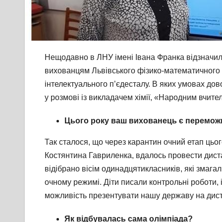
Нещодавно в ЛНУ імені Івана Франка відзначили
вихованцям Львівського фізико-математичного л
інтелектуального п’єдесталу. В яких умовах дово
у розмові із викладачем хімії, «Народним вчите
Цього року ваш вихованець є переможц
Так сталося, що через карантин очний етап цього
Костянтина Гавриленка, вдалось провести дистан
відібрано вісім одинадцятикласників, які змагал
очному режимі. Діти писали контрольні роботи, і
можливість презентувати нашу державу на диста
Як відбувалась сама олімпіада?