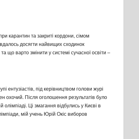
ри карантин та закриті кордони, сімом
, вдалось досягти найвищих сходинок
та що варто змінити у системі сучасної освіти –
упі ентузіастів, під керівництвом голови журі
ожен охочий. Після оголошення результатів було
 олімпіаді. Ці змагання відбулись у Києві в
лімпіади, мій учень Юрій Окіс виборов