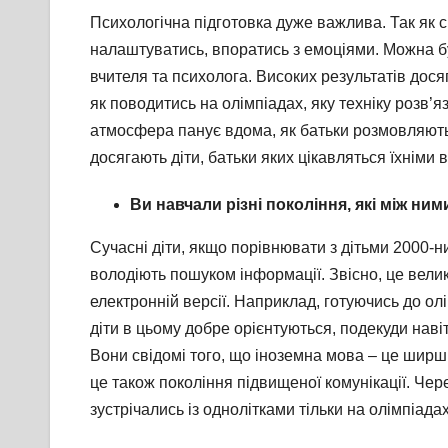
Психологічна підготовка дуже важлива. Так як
налаштуватись, впоратись з емоціями. Можна бу
вчителя та психолога. Високих результатів досяг
як поводитись на олімпіадах, яку техніку розв
атмосфера панує вдома, як батьки розмовляють
досягають діти, батьки яких цікавляться їхніми
Ви навчали різні покоління, які між ним
Сучасні діти, якщо порівнювати з дітьми 2000-
володіють пошуком інформації. Звісно, це вели
електронній версії. Наприклад, готуючись до ол
діти в цьому добре орієнтуються, подекуди наві
Вони свідомі того, що іноземна мова – це ширші
це також покоління підвищеної комунікації. Чер
зустрічались із однолітками тільки на олімпіада