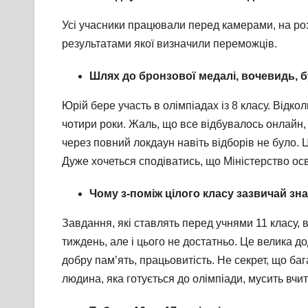
Усі учасники працювали перед камерами, на роз
результатами якої визначили переможців.
Шлях до бронзової медалі, вочевидь,
Юрій бере участь в олімпіадах із 8 класу. Відк
чотири роки. Жаль, що все відбувалось онлайн, 
через повний локдаун навіть відборів не було. Ц
Дуже хочеться сподіватись, що Міністерство осв
Чому з-поміж цілого класу зазвичай зна
Завдання, які ставлять перед учнями 11 класу, в
тиждень, але і цього не достатньо. Це велика до
добру пам’ять, працьовитість. Не секрет, що ба
людина, яка готується до олімпіади, мусить вчит