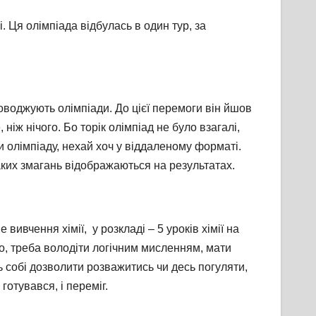
 Ця олімпіада відбулась в один тур, за
роводжують олімпіади. До цієї перемоги він йшов
іж нічого. Бо торік олімпіад не було взагалі,
ти олімпіаду, нехай хоч у віддаленому форматі.
аких змагань відображаються на результатах.
ивчення хімії, у розкладі – 5 уроків хімії на
ого, треба володіти логічним мисленням, мати
ь собі дозволити розважитись чи десь погуляти,
готувався, і переміг.