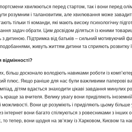
 спортсмени хвилюються перед стартом, так і вони перед ол
ти розумним і талановитим, але хвилювання може завадити.
ають тільки ті команди, які мають високу психологічну підго
’язання задач обрати. Цим досвідом діляться із юними това
 з дитиною. Підтримка від батьків – сильний мотивуючий фа
 вподобаннями, живуть життям дитини та сприяють розвитку її
и відмінності?
них, більш досконало володіють навиками роботи із комп’ют
кий плюс. Якщо раніше для нас були важливими паперові вар
імпіад, дітям вдається знаходити цікаві завдання минулих ро
ть краще за вчителя. Велику увагу вони приділяють іноземній
 можливості. Вони це розуміють і приділяють цьому більше 
ез інтернет вони багато спілкуються з ровесниками з інших о
х, то тепер, вони щодня на зв’язку із Харковом, Києвом та н