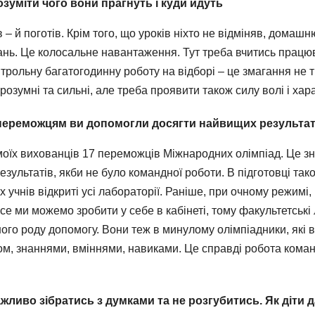
озуміти чого вони прагнуть і куди йдуть
 – й поготів. Крім того, що уроків ніхто не відміняв, домаш
ань. Це колосальне навантаження. Тут треба вчитись працюв
трольну багатогодинну роботу на відборі – це змагання не тіл
 розумні та сильні, але треба проявити також силу волі і хар
м переможцям ви допомогли досягти найвищих результат
 моїх вихованців 17 переможців Міжнародних олімпіад. Це зн
езультатів, якби не було командної роботи. В підготовці та
 учнів відкриті усі лабораторії. Раніше, при очному режим
е ми можемо зробити у себе в кабінеті, тому факультетські
ого роду допомогу. Вони теж в минулому олімпіадники, які в
ом, знаннями, вміннями, навиками. Це справді робота команди
жливо зібратись з думками та не розгубитись. Як діти 