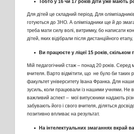
Тобто у 16 чи 17 років діти уже мають р
Для дітей це складний період. Для олімпіадників
готуються до ЗНО. А олімпіадники ще й до змаг
треба мати силу волі, витримку, бо написати кон
дітей, яких відібрали після дистанційного етапу,
Ви працюєте у ліцеї 15 років, скілько
Мій педагогічний стаж – понад 20 років. Серед
вчителя. Варто відмітити, що не було би таких р
факультет університету Івана Франка. Для наших
зусиль, коли працювали із нашими учнями. Не вс
важливий аспект – мої випускники надають різн
забувають його і свого вчителя, діляться досвід
позитивно впливає на результат.
На інтелектуальних змаганнях вкрай ва