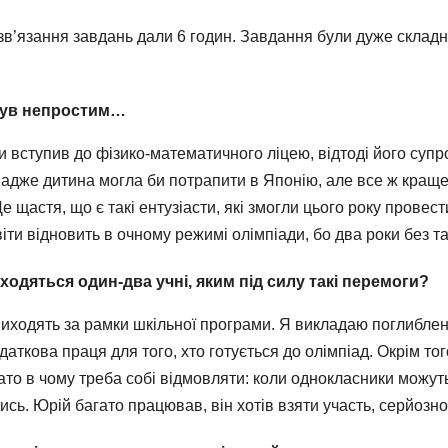
в’язання завдань дали 6 годин. Завдання були дуже складні.
 був непростим…
оли вступив до фізико-математичного ліцею, відтоді його суп
адже дитина могла би потрапити в Японію, але все ж краще, н
е щастя, що є такі ентузіасти, які змогли цього року провес
іти відновить в очному режимі олімпіади, бо два роки без т
ходяться один-два учні, яким під силу такі перемоги?
иходять за рамки шкільної програми. Я викладаю поглиблене в
даткова праця для того, хто готується до олімпіад. Окрім т
гато в чому треба собі відмовляти: коли однокласники можут
ись. Юрій багато працював, він хотів взяти участь, серйозно 