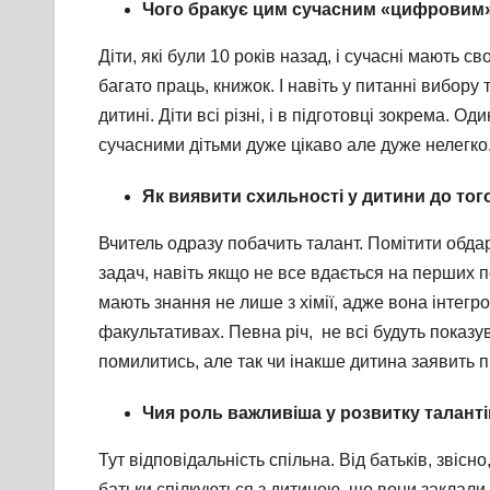
Чого бракує цим сучасним «цифровим»
Діти, які були 10 років назад, і сучасні мають с
багато праць, книжок. І навіть у питанні вибору
дитині. Діти всі різні, і в підготовці зокрема. 
сучасними дітьми дуже цікаво але дуже нелегко
Як виявити схильності у дитини до тог
Вчитель одразу побачить талант. Помітити обда
задач, навіть якщо не все вдається на перших п
мають знання не лише з хімії, адже вона інтегро
факультативах. Певна річ, не всі будуть показув
помилитись, але так чи інакше дитина заявить п
Чия роль важливіша у розвитку талантів
Тут відповідальність спільна. Від батьків, звіс
батьки спілкуються з дитиною, що вони заклали у