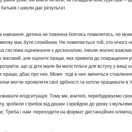
батьків і школи дає результат.
им навчання, дитина не повинна боятись помилятись, не можн
илку має бути спокійною. Не помиляється той, хто нічого не 
аша система оцінювання є досконалою, інколи значно важлив
 є високий, але оцінити працю, яка привела до покращення 
розуміти, що ці діти мали би мати пільги для вступу у вищі 
х працю, дбає про них. Може тоді в них зміниться ставленн
они могли проявляти свої здібності та хотіли працювати в У
 розвивати епідситуація. Тому ми, вчителі, перебудовуємо 
у, зробили стрибок від дошки з крейдою до уроку з мульти
игає. Треба і нам переходити на формат дистанційних олімпіа