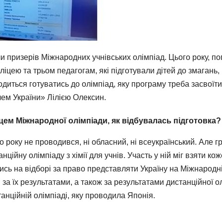
 призерів Міжнародних учнівських олімпіад. Цього року, поп
іцею та трьом педагогам, які підготували дітей до змагань
диться готуватись до олімпіад, яку програму треба засвоїти 
лем України» Лілією Олексин.
ем Міжнародної олімпіади, як відбувалась підготовка?
 року не проводився, ні обласний, ні всеукраїнський. Але гр
ційну олімпіаду з хімії для учнів. Участь у ній міг взяти к
ись на відборі за право представляти Україну на Міжнародній
 за їх результатами, а також за результатами дистанційної о
нційній олімпіаді, яку проводила Японія.