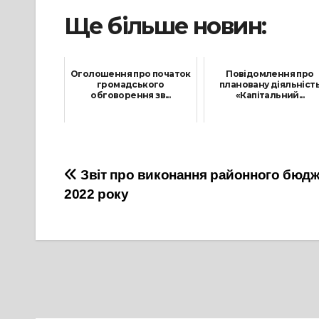
Ще більше новин:
Оголошення про початок
Повідомлення про
громадського
плановану діяльніст
обговорення зв...
«Капітальний...
12 Травня, 2025
3 Квітня, 2025
Навігація
Звіт про виконання районного бюдже
2022 року
записів