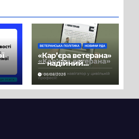
ВЕТЕРАНСЬКА ПОЛІТИКА
НОВИНИ РДА
ої
«Кар’єра ветерана»
— надійний
де
навігатор у
06/08/2026
цивільній професії