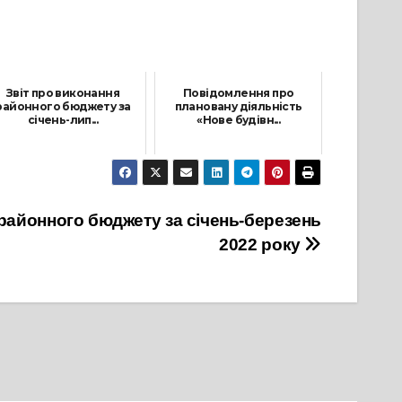
Звіт про виконання
Повідомлення про
районного бюджету за
плановану діяльність
січень-лип...
«Нове будівн...
22 Серпня, 2022
9 Жовтня, 2025
 районного бюджету за січень-березень
2022 року