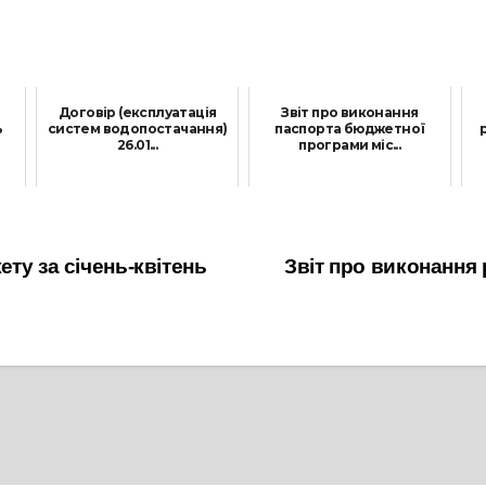
Договір (експлуатація
Звіт про виконання
ь
систем водопостачання)
паспорта бюджетної
26.01...
програми міс...
18 Березня, 2026
22 Січня, 2024
ту за січень-квітень
Звіт про виконання