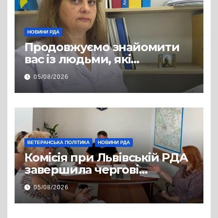
НОВИНИ РДА
Продовжуємо знайомити
вас із людьми, які
допомагають нашим
05/08/2026
захисникам і захисницям
повертатися до цивільного
життя
ВЕТЕРАНСЬКА ПОЛІТИКА
НОВИНИ РДА
Комісія при Львівській РДА
завершила чергові
співбесіди та
05/08/2026
рекомендувала кандидатів
на посади фахівців із