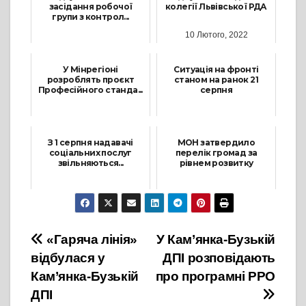
засідання робочої
колегії Львівської РДА
групи з контрол...
10 Лютого, 2022
1 Грудня, 2023
У Мінрегіоні
Ситуація на фронті
розроблять проєкт
станом на ранок 21
Професійного станда...
серпня
1 Листопада, 2022
21 Серпня, 2022
З 1 серпня надавачі
МОН затвердило
соціальних послуг
перелік громад за
звільняються...
рівнем розвитку
9 Липня, 2025
10 Вересня, 2024
Навігація
«Гаряча лінія»
У Кам’янка-Бузькій
відбулася у
ДПІ розповідають
записів
Кам’янка-Бузькій
про програмні РРО
ДПІ