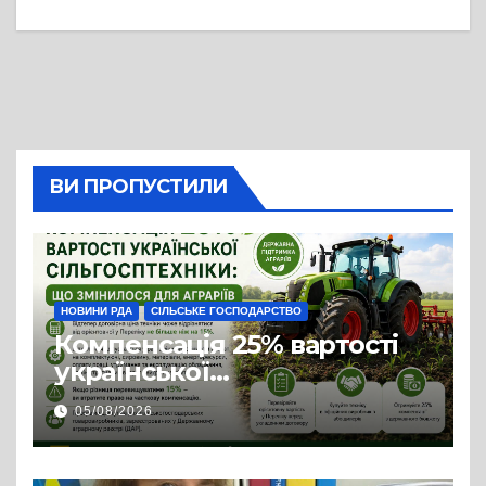
ВИ ПРОПУСТИЛИ
НОВИНИ РДА
СІЛЬСЬКЕ ГОСПОДАРСТВО
Компенсація 25% вартості
української
сільгосптехніки: що
05/08/2026
змінилося для аграріїв