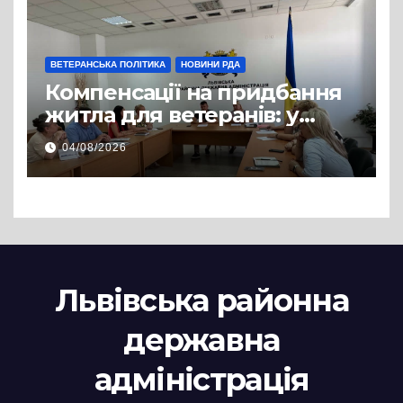
супроводу
ВЕТЕРАНСЬКА ПОЛІТИКА
НОВИНИ РДА
Компенсації на придбання
житла для ветеранів: у
Львівській РДА розглянули
04/08/2026
нові заяви
Львівська районна
державна
адміністрація