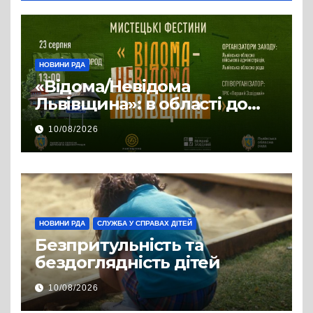
НОВИНИ РДА
«Відома/Невідома
Львівщина»: в області до
Дня Державного Прапора
10/08/2026
відбудуться Мистецькі
Фестини
НОВИНИ РДА
СЛУЖБА У СПРАВАХ ДІТЕЙ
Безпритульність та
бездоглядність дітей
10/08/2026