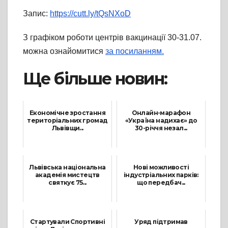
Запис:
https://cutt.ly/tQsNXoD
З графіком роботи центрів вакцинації 30-31.07.
можна ознайомитися
за посиланням.
Ще більше новин:
Економічне зростання
Онлайн-марафон
територіальних громад
«Україна надихає» до
Львівщи...
30-річчя незал...
17 Травня, 2021
6 Вересня, 2021
Львівська національна
Нові можливості
академія мистецтв
індустріальних парків:
святкує 75...
що передбач...
18 Грудня, 2021
6 Жовтня, 2021
Стартували Спортивні
Уряд підтримав