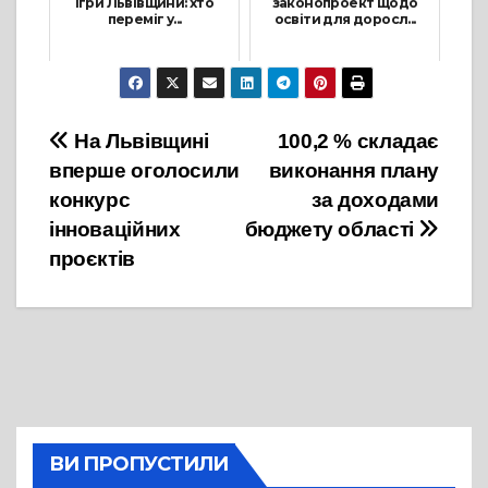
ігри Львівщини: хто
законопроект щодо
переміг у...
освіти для доросл...
14 Лютого, 2022
9 Лютого, 2022
Навігація
На Львівщині
100,2 % складає
вперше оголосили
виконання плану
записів
конкурс
за доходами
інноваційних
бюджету області
проєктів
ВИ ПРОПУСТИЛИ