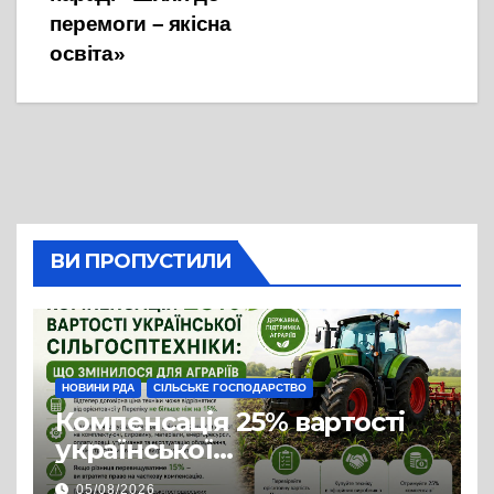
перемоги – якісна
освіта»
ВИ ПРОПУСТИЛИ
НОВИНИ РДА
СІЛЬСЬКЕ ГОСПОДАРСТВО
Компенсація 25% вартості
української
сільгосптехніки: що
05/08/2026