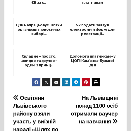
ЄВ за с...
платникам
31 Травня, 2022
2 Листопада, 2022
ЦВК напрацьовує шляхи
Як подати заяву в
організації повоєнних
електронній формі для
виборі...
реєстрації...
22 Червня, 2023
8 Січня, 2024
Складне – просто,
Допомога платникам – у
швидко та зручно –
ЦОПі Кам’янка-Бузької
один із принц...
ДПІ
1 Травня, 2024
9 Вересня, 2024
Навігація
Освітяни
На Львівщині
Львівського
понад 1100 осіб
записів
району взяли
отримали ваучер
участь у виїзній
на навчання
нараді «Шлях до