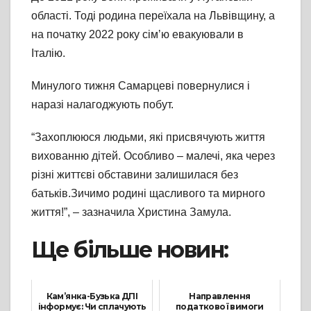
області. Тоді родина переїхала на Львівщину, а
на початку 2022 року сімʼю евакуювали в
Італію.
Минулого тижня Самарцеві повернулися і
наразі налагоджують побут.
“Захоплююся людьми, які присвячують життя
вихованню дітей. Особливо – малечі, яка через
різні життєві обставини залишилася без
батьків.Зичимо родині щасливого та мирного
життя!”, – зазначила Христина Замула.
Ще більше новин:
Кам’янка-Бузька ДПІ
Направлення
інформує: Чи сплачують
податкової вимоги