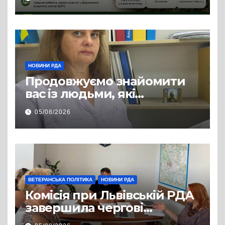
змінилося для аграріїв
НОВИНИ РДА
Продовжуємо знайомити
вас із людьми, які
допомагають нашим
05/08/2026
захисникам і захисницям
повертатися до цивільного
життя
ВЕТЕРАНСЬКА ПОЛІТИКА
НОВИНИ РДА
Комісія при Львівській РДА
завершила чергові
співбесіди та