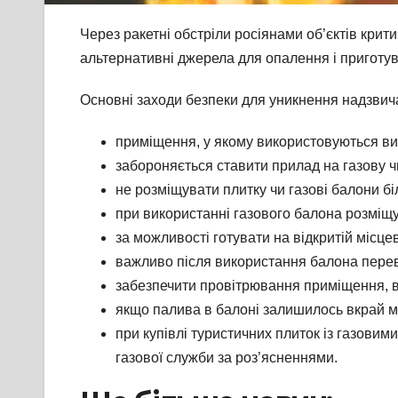
Через ракетні обстріли росіянами об’єктів крит
альтернативні джерела для опалення і приготув
Основні заходи безпеки для уникнення надзвича
приміщення, у якому використовуються ви
забороняється ставити прилад на газову ч
не розміщувати плитку чи газові балони бі
при використанні газового балона розміщув
за можливості готувати на відкритій місцев
важливо після використання балона переві
забезпечити провітрювання приміщення, в
якщо палива в балоні залишилось вкрай ма
при купівлі туристичних плиток із газови
газової служби за роз’ясненнями.