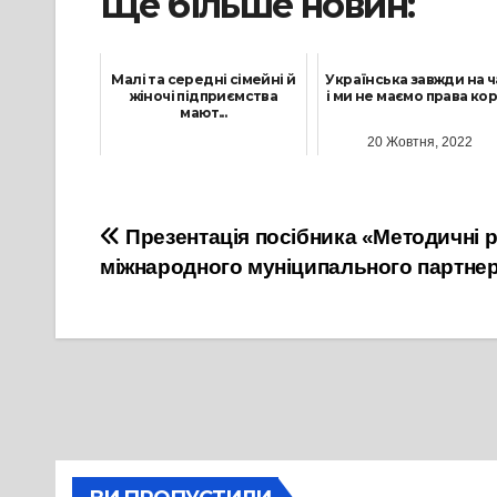
Ще більше новин:
Малі та середні сімейні й
Українська завжди на ч
жіночі підприємства
і ми не маємо права кори
мают...
20 Жовтня, 2022
31 Травня, 2023
Навігація
Презентація посібника «Методичні 
міжнародного муніципального партне
записів