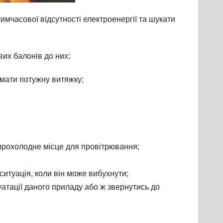
имчасової відсутності електроенергії та шукати
вих балонів до них:
мати потужну витяжку;
 прохолодне місце для провітрювання;
итуація, коли він може вибухнути;
уатації даного приладу або ж звернутись до