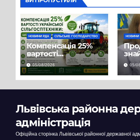
ВИ ПРОПУСТИЛИ
НОВИНИ РДА
СІЛЬСЬКЕ ГОСПОДАРСТВО
НОВИНИ
Компенсація 25%
Про
вартості
знай
української
люд
05/08/2026
05/0
сільгосптехніки:
доп
що змінилося для
наш
аграріїв
і з
пов
цив
Львівська районна де
адміністрація
Офіційна сторінка Львівської районної державної адм