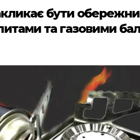
акликає бути обережни
итами та газовими ба