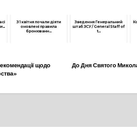
асі
З 1 квітня почали діяти
Зведення Генеральний
К
...
оновлені правила
штаб ЗСУ / General Staff of
бронюванн...
t...
2 Квітня, 2025
16 Червня, 2022
рекомендації щодо
До Дня Святого Микола
рства»