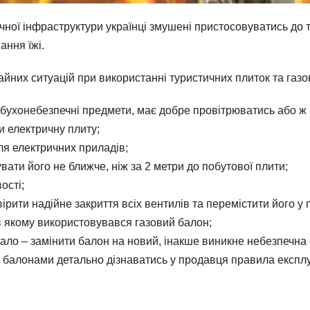
ичної інфраструктури українці змушені пристосовуватись до т
ання їжі.
йних ситуацій при використанні туристичних плиток та газо
бухонебезпечні предмети, має добре провітрюватись або ж 
и електричну плиту;
ля електричних приладів;
ати його не ближче, ніж за 2 метри до побутової плити;
ості;
рити надійне закриття всіх вентилів та перемістити його у
 якому використовувався газовий балон;
ло – замінити балон на новий, інакше виникне небезпечна с
ми балонами детально дізнаватись у продавця правила експл