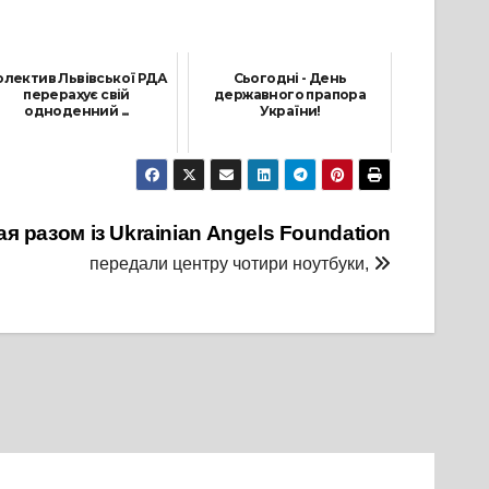
олектив Львівської РДА
Сьогодні - День
перерахує свій
державного прапора
одноденний ...
України!
16 Березня, 2026
23 Серпня, 2024
я разом із
Ukrainian Angels Foundation
передали центру чотири ноутбуки,