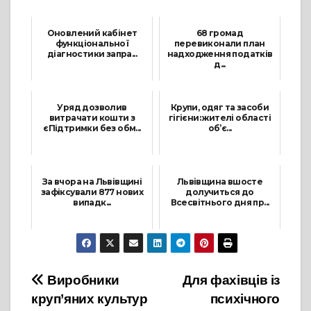
Оновлений кабінет
68 громад
функціональної
перевиконали план
діагностики запра...
надходження податків
д...
7 Лютого, 2022
5 Січня, 2022
Уряд дозволив
Крупи, одяг та засоби
витрачати кошти з
гігієни: жителі області
єПідтримки без обм...
об’є...
2 Березня, 2022
25 Лютого, 2022
За вчора на Львівщині
Львівщина вшосте
зафіксували 877 нових
долучиться до
випадк...
Всесвітнього дня пр...
25 Жовтня, 2021
1 Вересня, 2021
Навігація
Виробники
Для фахівців із
круп’яних культур
психічного