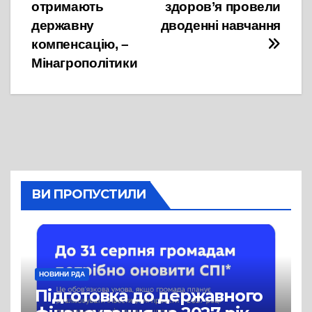
записів
отримають
здоров’я провели
державну
дводенні навчання
компенсацію, –
Мінагрополітики
ВИ ПРОПУСТИЛИ
НОВИНИ РДА
Підготовка до державного