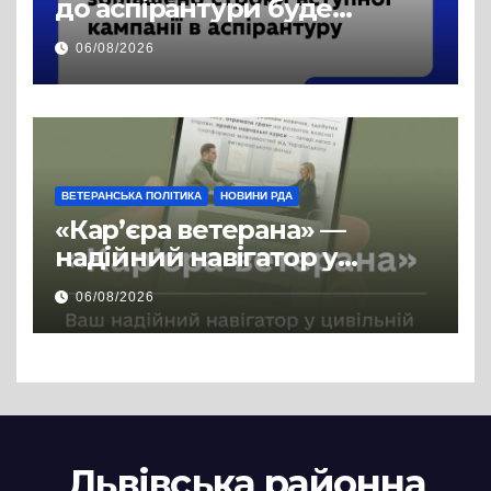
до аспірантури буде
продовжено
06/08/2026
ВЕТЕРАНСЬКА ПОЛІТИКА
НОВИНИ РДА
«Кар’єра ветерана» —
надійний навігатор у
цивільній професії
06/08/2026
Львівська районна