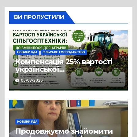
ВИ ПРОПУСТИЛИ
НОВИНИ РДА
СІЛЬСЬКЕ ГОСПОДАРСТВО
Компенсація 25% вартості
української
сільгосптехніки: що
05/08/2026
змінилося для аграріїв
НОВИНИ РДА
Продовжуємо знайомити