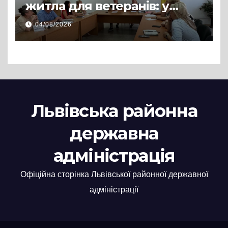
житла для ветеранів: у
Львівській РДА розглянули
04/08/2026
нові заяви
Львівська районна
державна
адміністрація
Офіційна сторінка Львівської районної державної
адміністрації