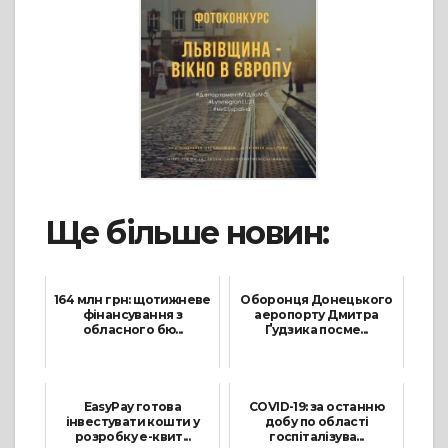
Ще більше новин:
164 млн грн: щотижневе
Оборонця Донецького
фінансування з
аеропорту Дмитра
обласного бю...
Ґудзика посме...
25 Вересня, 2021
29 Січня, 2022
EasyPay готова
COVID-19: за останню
інвестувати кошти у
добу по області
розробку е-квит...
госпіталізува...