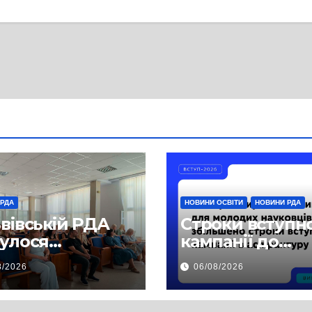
 РДА
НОВИНИ ОСВІТИ
НОВИНИ РДА
ьвівській РДА
Строки вступн
булося
кампанії до
чання,
аспірантури бу
8/2026
06/08/2026
свячене
продовжено
ектам
езпечення