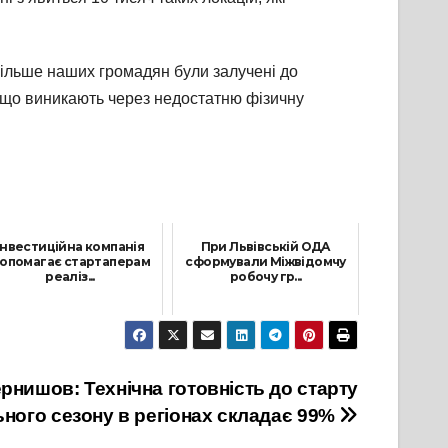
 більше наших громадян були залучені до
 що виникають через недостатню фізичну
Інвестиційна компанія
При Львівській ОДА
опомагає стартаперам
сформували Міжвідомчу
реаліз...
робочу гр...
15 Вересня, 2021
22 Листопада, 2021
рнишов: Технічна готовність до старту
ного сезону в регіонах складає 99%