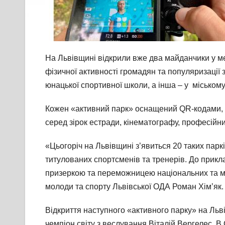
На Львівщині відкрили вже два майданчики у меж
фізичної активності громадян та популяризації 
юнацької спортивної школи, а інша – у міському
Кожен «активний парк» оснащений QR-кодами, з
серед зірок естради, кінематографу, професійн
«Цьогоріч на Львівщині з’явиться 20 таких паркі
титулованих спортсменів та тренерів. До прикла
призеркою та переможницею національних та мі
молоди та спорту Львівської ОДА Роман Хім’як.
Відкриття наступного «активного парку» на Льв
чемпіон світу з веслування Віталій Вергелес. В 