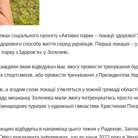
ах соціального проєкту «Активні парки – локації здорової 
здорового способу життя серед українців. Перша локація – 
 парку «Здоров‘я» у Золочеві.
авдяки яким відвідувач має змогу провести тренування буд
их спортсменів, або провести тренування з Президентом Укр
в, а згодом схожі локації з’являться у кожній громаді облас
ду, мешканці Золочева мали змогу потренуватись просто неб
жнародних турнірів з художньої гімнастики Христиною Погр
івщині відбудеться наприкінці цього тижня у Радехові. Запл
Офісі президента інформують, що до кінця 2022 року в Україні