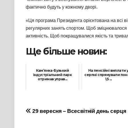
фактично будуть у кожному дворі.
«Ця програма Президента орієнтована на всі ві
регулярних занять спортом. Щоб зміцнювалося 
активність. Щоб покращувалися якість та трив
Ще більше новин:
Кам’янка-Бузький
На пенсійні виплати 
індустріальний парк
серпні спрямували по
отримав управ...
1,5 ...
5 Листопада, 2021
17 Серпня, 2021
Навігація
29 вересня – Всесвітній день серця
записів