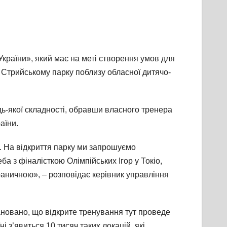
України», який має на меті створення умов для
у Стрийському парку поблизу обласної дитячо-
ь-якої складності, обравши власного тренера
аїни.
ті. На відкриття парку ми запрошуємо
а з фіналісткою Олімпійських Ігор у Токіо,
аничною», – розповідає керівник управління
ановано, що відкрите тренування тут проведе
 з’явиться 10 тисяч таких локацій, які