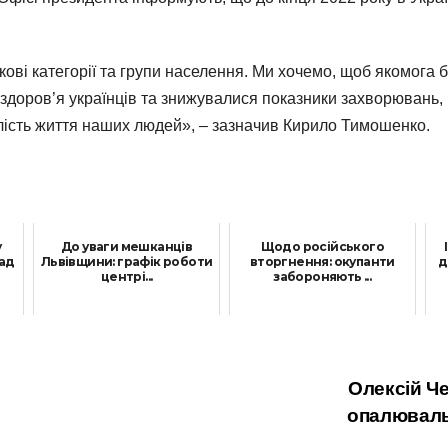
кові категорії та групи населення. Ми хочемо, щоб якомога
здоров’я українців та знижувалися показники захворювань,
алість життя наших людей», – зазначив Кирило Тимошенко.
у
До уваги мешканців
Щодо російського
над
Львівщини: графік роботи
вторгнення: окупанти
д
центрі...
забороняють ...
30 Серпня, 2021
21 Квітня, 2022
Олексій Че
опалюваль