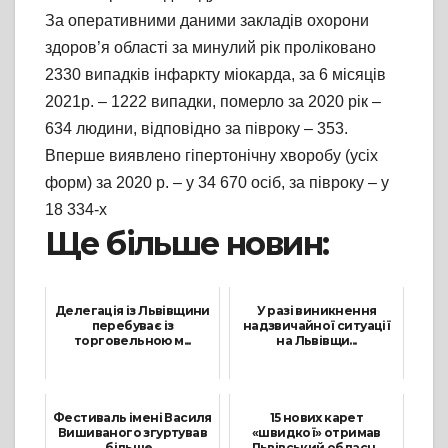
За оперативними даними закладів охорони
здоров’я області за минулий рік проліковано
2330 випадків інфаркту міокарда, за 6 місяців
2021р. – 1222 випадки, померло за 2020 рік –
634 людини, відповідно за півроку – 353.
Вперше виявлено гіпертонічну хворобу (усіх
форм) за 2020 р. – у 34 670 осіб, за півроку – у
18 334-х
Ще більше новин:
Делегація із Львівщини
У разі виникнення
перебуває із
надзвичайної ситуації
торговельною м...
на Львівщи...
15 Грудня, 2021
2 Лютого, 2022
Фестиваль імені Василя
15 нових карет
Вишиваного згуртував
«швидкої» отримав
більше...
Львівський обласн...