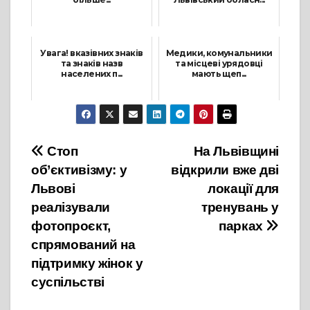
24 Червня, 2021
22 Вересня, 2021
Увага! вказівних знаків
Медики, комунальники
та знаків назв
та місцеві урядовці
населених п...
мають щеп...
26 Лютого, 2022
11 Січня, 2022
Навігація
Стоп
На Львівщині
об’єктивізму: у
відкрили вже дві
записів
Львові
локації для
реалізували
тренувань у
фотопроєкт,
парках
спрямований на
підтримку жінок у
суспільстві