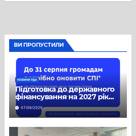
ВИ ПРОПУСТИЛИ
НОВИНИ РДА
Підготовка до державного
фінансування на 2027 рік
уже триває
07/08/2026