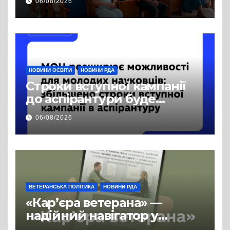
06/08/2026
права на доступ до
публічної інформації
НОВИНИ ОСВІТИ
НОВИНИ РДА
Строки вступної кампанії
до аспірантури буде
продовжено
06/08/2026
ВЕТЕРАНСЬКА ПОЛІТИКА
НОВИНИ РДА
«Кар’єра ветерана» —
надійний навігатор у
цивільній професії