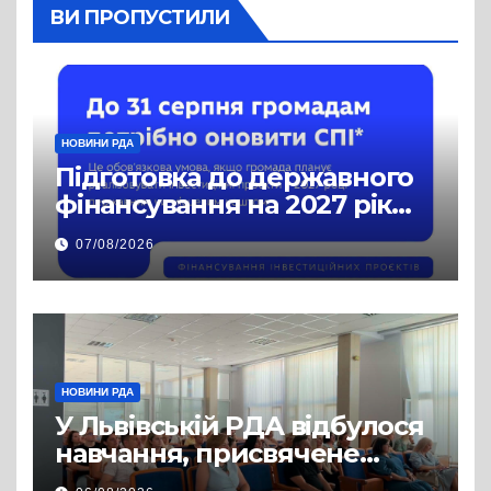
ВИ ПРОПУСТИЛИ
НОВИНИ РДА
Підготовка до державного
фінансування на 2027 рік
уже триває
07/08/2026
НОВИНИ РДА
У Львівській РДА відбулося
навчання, присвячене
аспектам забезпечення