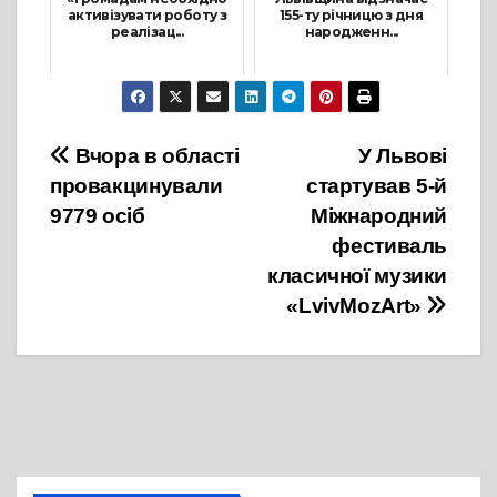
активізувати роботу з
155-ту річницю з дня
реалізац...
народженн...
17 Серпня, 2021
29 Вересня, 2021
Навігація
Вчора в області
У Львові
провакцинували
стартував 5-й
записів
9779 осіб
Міжнародний
фестиваль
класичної музики
«LvivMozArt»