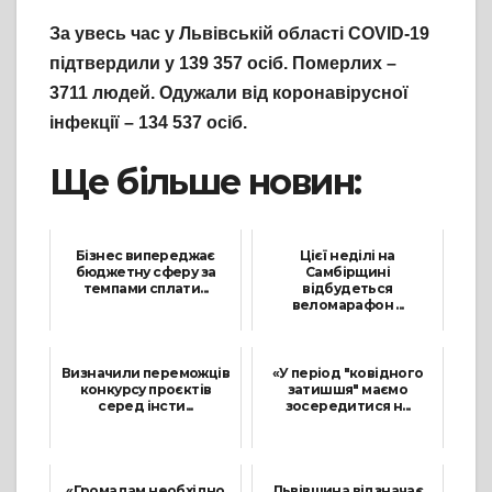
За увесь час у Львівській області COVID-19
підтвердили у 139 357 осіб. Померлих –
3
711
людей. Одужали від коронавірусної
інфекції – 134 537 осіб.
Ще більше новин:
Бізнес випереджає
Цієї неділі на
бюджетну сферу за
Самбірщині
темпами сплати...
відбудеться
веломарафон ...
10 Вересня, 2021
14 Липня, 2021
Визначили переможців
«У період "ковідного
конкурсу проєктів
затишшя" маємо
серед інсти...
зосередитися н...
28 Травня, 2021
18 Червня, 2021
«Громадам необхідно
Львівщина відзначає