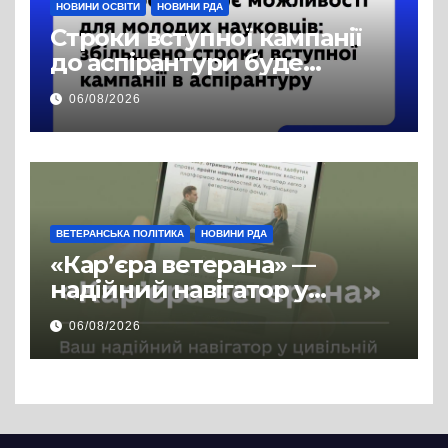
НОВИНИ ОСВІТИ
НОВИНИ РДА
Строки вступної кампанії
до аспірантури буде
продовжено
06/08/2026
ВЕТЕРАНСЬКА ПОЛІТИКА
НОВИНИ РДА
«Кар’єра ветерана» —
надійний навігатор у
цивільній професії
06/08/2026