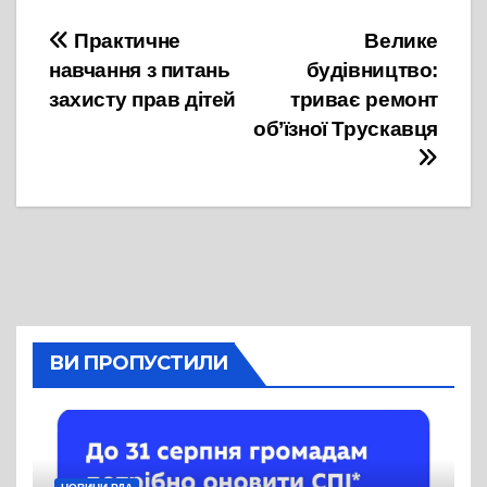
Навігація
Практичне
Велике
навчання з питань
будівництво:
записів
захисту прав дітей
триває ремонт
об’їзної Трускавця
ВИ ПРОПУСТИЛИ