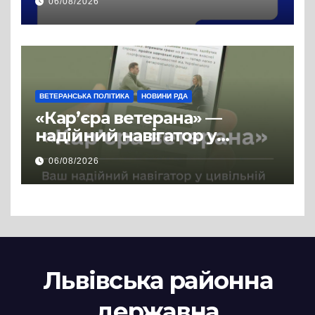
06/08/2026
ВЕТЕРАНСЬКА ПОЛІТИКА
НОВИНИ РДА
«Кар’єра ветерана» —
надійний навігатор у
цивільній професії
06/08/2026
Львівська районна
державна