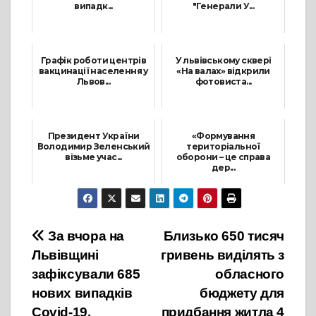
випадк...
"Генерали У...
1 Грудня, 2021
16 Лютого, 2022
Графік роботи центрів
У львівському сквері
вакцинації населення у
«На валах» відкрили
Львов...
фотовиста...
31 Липня, 2021
12 Липня, 2021
Президент України
«Формування
Володимир Зеленський
територіальної
візьме учас...
оборони – це справа
дер...
19 Липня, 2021
21 Вересня, 2021
Навігація
За вчора на
Близько 650 тисяч
Львівщині
гривень виділять з
записів
зафіксували 685
обласного
нових випадків
бюджету для
Covid-19.
придбання житла 4