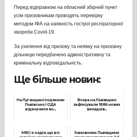
Перед відправкою на обласний збірний пункт
усім призовникам проводять перевірку
методом ІФА на наявність гострої респіраторної
хвороби Covid-19.
За ухилення від призову та неявку на призовну
дільницю передбачено адміністративну та
кримінальну відповідальність.
Ще більше новин:
На Луганщині подяками
Вчора на Львівщині
Львівської ОДА
зафіксували 1886 нових
відзначили во...
випадків...
3 Червня, 2021
26 Січня, 2022
МВС: є надія, що всі
Замовники Львівщини