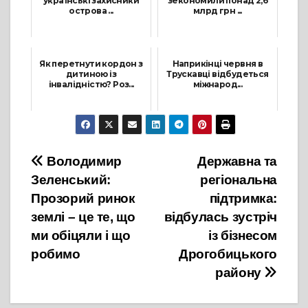
українські захисники
зекономили понад 2,6
острова ...
млрд грн ...
26 Лютого, 2022
5 Січня, 2022
Як перетнути кордон з
Наприкінці червня в
дитиною із
Трускавці відбудеться
інвалідністю? Роз...
міжнарод...
12 Квітня, 2022
9 Червня, 2021
Навігація
Володимир
Державна та
Зеленський:
регіональна
записів
Прозорий ринок
підтримка:
землі – це те, що
відбулась зустріч
ми обіцяли і що
із бізнесом
робимо
Дрогобицького
району