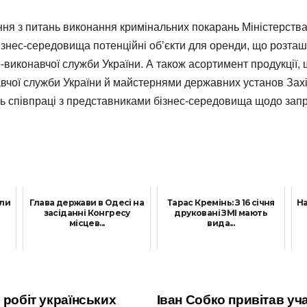
ня з питань виконання кримінальних покарань Міністерства
знес-середовища потенційні об’єкти для оренди, що розташо
виконавчої служби України. А також асортимент продукції
чої служби України й майстернями державних установ Захі
ь співпраці з представниками бізнес-середовища щодо запр
али
Глава держави в Одесі на
Тарас Кремінь: З 16 січня
На
засіданні Конгресу
друковані ЗМІ мають
місцев...
вида...
29 Жовтня, 2021
11 Січня, 2022
 робіт українських
Іван Собко привітав уч