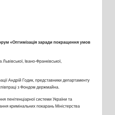
 форум «Оптимізація заради покращення умов
Львівської, Івано-Франківської,
рації Андрій Годик, представники департаменту
 співпраці з Фондом держмайна.
ня пенітенціарної системи України та
нання кримінальних покарань Міністерства