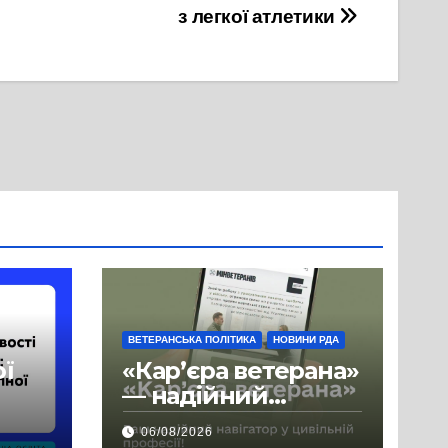
з легкої атлетики
ВЕТЕРАНСЬКА ПОЛІТИКА
НОВИНИ РДА
ої
«Кар’єра ветерана»
— надійний
де
навігатор у
06/08/2026
цивільній професії