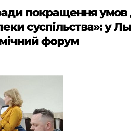
ради покращення умов д
еки суспільства»: у Ль
омічний форум