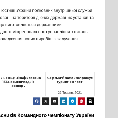
 юстиції України полковник внутрішньої служби
вані на території діючих державних установ та
, що виготовляється державними
дного міжрегіонального управління з питань
овадження нових виробів, із залучення
 Львівщині зафіксовано
Свірзький замок запрошує
136 нових випадків
туристів в гості
захвор...
21 Травня, 2021
12 Травня, 2021
асників Командного чемпіонату України