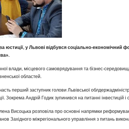
рства юстиції, у Львові відбувся соціально-економічний
ва».
ної влади, місцевого самоврядування та бізнес-середовища 
вненської областей.
часть перший заступник голови Львівської облдержадмініст
ії. Зокрема Андрій Годик зупинився на питанні інвестицій і
Олена Висоцька розповіла про основні напрямки реформуван
анов Західного міжрегіонального управління з питань вико