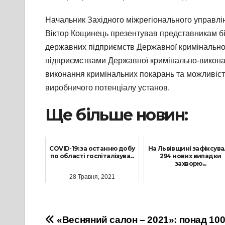
Начальник Західного міжрегіонального управлін
Віктор Кощинець презентував представникам бі
державних підприємств Державної кримінально-
підприємствами Державної кримінально-виконав
виконання кримінальних покарань та можливіст
виробничого потенціалу установ.
Ще більше новин:
COVID-19: за останню добу
На Львівщині зафіксув
по області госпіталізува...
294 нових випадки
захворю...
28 Травня, 2021
15 Вересня, 2021
Навігація
«Весняний салон – 2021»: понад 100