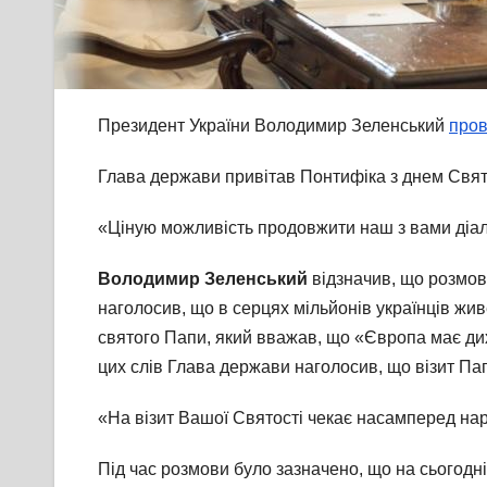
Президент України Володимир Зеленський
пров
Глава держави привітав Понтифіка з днем Свят
«Ціную можливість продовжити наш з вами діал
Володимир Зеленський
відзначив, що розмова
наголосив, що в серцях мільйонів українців жив
святого Папи, який вважав, що «Європа має дих
цих слів Глава держави наголосив, що візит Пап
«На візит Вашої Святості чекає насамперед нар
Під час розмови було зазначено, що на сьогодні