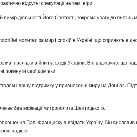
актично відсутні спекуляції на темі віри.
 вимір діяльності Його Святості, зокрема увагу до питань ми
постійні молитви за мир і спокій в Україні, що сприяють відн
иві наслідки війни на сході України. Він відзначив, що на
ні покинути свої домівки.
олом і вашу підтримку у привнесенні миру на Донбас. Підтр
 чекає беатифікації митрополита Шептицького.
прошення Папі Франциску відвідати Україну. Він висловив п
сною подією.