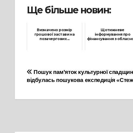
Ще більше новин:
Визначено розмір
Щотижневе
грошової застави на
інформування про
позачергових ...
фінансування з обласног
15 Вересня, 2021
4 Червня, 2021
Навігація
Пошук пам’яток культурної спадщини
відбулась пошукова експедиція «Стеж
записів