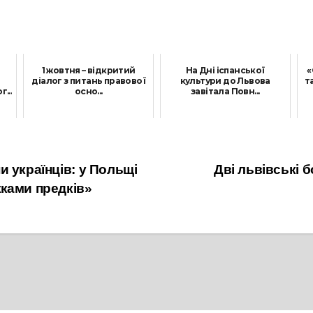
1 жовтня – відкритий
На Дні іспанської
«
діалог з питань правової
культури до Львова
та
...
осно...
завітала Повн...
28 Вересня, 2021
28 Вересня, 2021
 українців: у Польщі
Дві львівські 
ками предків»