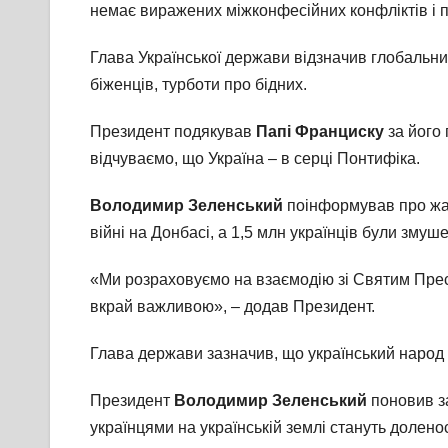
немає виражених міжконфесійних конфліктів і пр
Глава Української держави відзначив глобальний
біженців, турботи про бідних.
Президент подякував
Папі Франциску
за його 
відчуваємо, що Україна – в серці Понтифіка.
Володимир Зеленський
поінформував про жахл
війні на Донбасі, а 1,5 млн українців були змуше
«Ми розраховуємо на взаємодію зі Святим Прест
вкрай важливою», – додав Президент.
Глава держави зазначив, що український народ
Президент
Володимир Зеленський
поновив за
українцями на українській землі стануть долено