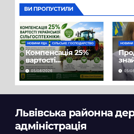
ВИ ПРОПУСТИЛИ
НОВИНИ РДА
СІЛЬСЬКЕ ГОСПОДАРСТВО
НОВИНИ
Компенсація 25%
Про
вартості
знай
української
люд
05/08/2026
05/0
сільгосптехніки:
доп
що змінилося для
наш
аграріїв
і з
пов
цив
Львівська районна де
адміністрація