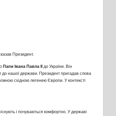
сказав Президент.
го
Папи Івана Павла ІІ
до України. Він
т до нашої держави. Президент пригадав слова
д’ємною східною легенею Європи. У контексті
івіснують і почуваються комфортно. У державі