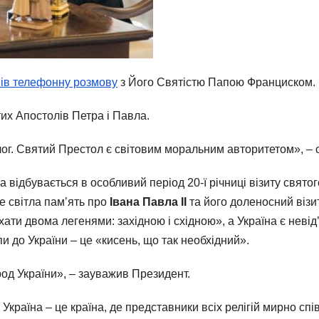
ів телефонну розмову
з Його Святістю Папою Франциском.
их Апостолів Петра і Павла.
ог. Святий Престол є світовим моральним авторитетом», – 
 відбувається в особливий період 20-ї річниці візиту свято
е світла пам’ять про
Івана Павла ІІ
та його доленосний візи
ати двома легенями: західною і східною», а Україна є неві
и до України – це «кисень, що так необхідний».
од України», – зауважив Президент.
 Україна – це країна, де представники всіх релігій мирно сп