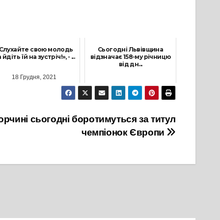
Слухайте свою молодь
Сьогодні Львівщина
 йдіть їй на зустріч!», - ...
відзначає 158-му річницю
від дн...
18 Грудня, 2021
3 Червня, 2021
борчині сьогодні боротимуться за титул
чемпіонок Європи