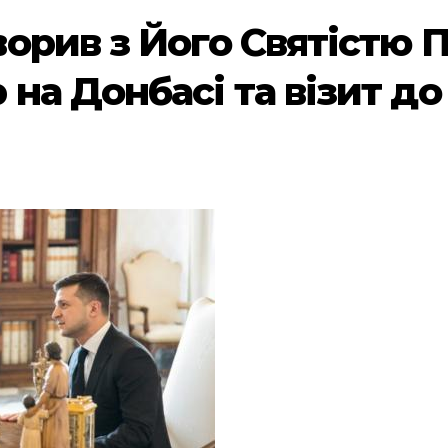
орив з Його Святістю 
на Донбасі та візит до