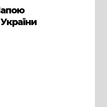
Папою
 України