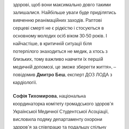
здорові, щоб вони максимально довго такими
залишалися. Найбільше уваги буде приділятись
вивченню реанімаційних заходів. Раптові
серцеві смерті не є рідкістю і стосуються в
основному молодих осіб віком 30-50 років. І
найчастіше, в критичній ситуації біля
потерпілого знаходиться не медик, а хтось з
близьких, тому важливо навчити їх першій
медичній допомозі, це зможе зберегти життя», –
повідомив
Дмитро Беш
, експерт ДОЗ ЛОДА з
кардіології.
Софія Тихомирова
, національна
координаторка комітету громадського здоров’я
Української Медичної Студентської Асоціації,
висловила подяку департаменту охорони
здоров’я за співпрацю та подальшу спільну