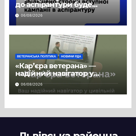
до аспірантури буде
продовжено
06/08/2026
ВЕТЕРАНСЬКА ПОЛІТИКА
НОВИНИ РДА
«Кар’єра ветерана» —
надійний навігатор у
цивільній професії
06/08/2026