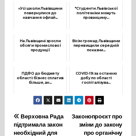
«Усі школи Львівщини
"Студенти Львівської
повернулися до
політехніки можуть
навчання офлай...
провакцину...
21 Лютого, 2022
20 Серпня, 2021
На Львівщині зросли
Вісім громад Львівщини
обсяги промислової
перевищили середній
продукції
показни...
6 Жовтня, 2021
31 Липня, 2021
ПДФО до бюджету
COVID-19: за останню
області: бізнес сплатив
добу по області
більше, ан...
госпіталізува...
5 Листопада, 2021
27 Травня, 2021
Навігація
Верховна Рада
Законопроєкт про
підтримала закон
зміни до закону
записів
необхідний для
про органічну