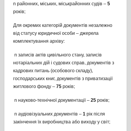
n районних, міських, міськрайонних судів –
5
років;
Для окремих категорій документів незалежно
від статусу юридичної особи – джерела
комплектування архіву:
n записів актів цивільного стану, записів
нотаріальних дій і судових справ, документів з
кадрових питань (особового складу),
господарських книг, документів з приватизації
житлового фонду –
75
років;
n науково-технічної документації –
25
років;
n аудіовізуальних документів –
1
рік після
закінчення їх виробництва або виходу у світ;