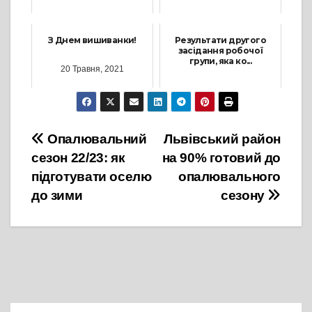
25 Серпня, 2023
21 Червня, 2024
З Днем вишиванки!
Результати другого
засідання робочої
групи, яка ко...
20 Травня, 2021
27 Жовтня, 2023
Навігація
Опалювальний
Львівський район
сезон 22/23: як
на 90% готовий до
записів
підготувати оселю
опалювального
до зими
сезону