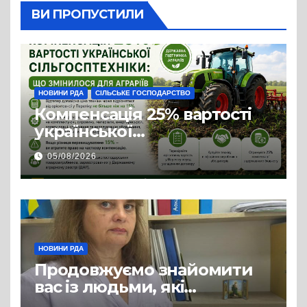
ВИ ПРОПУСТИЛИ
НОВИНИ РДА
СІЛЬСЬКЕ ГОСПОДАРСТВО
Компенсація 25% вартості
української
сільгосптехніки: що
05/08/2026
змінилося для аграріїв
НОВИНИ РДА
Продовжуємо знайомити
вас із людьми, які
допомагають нашим