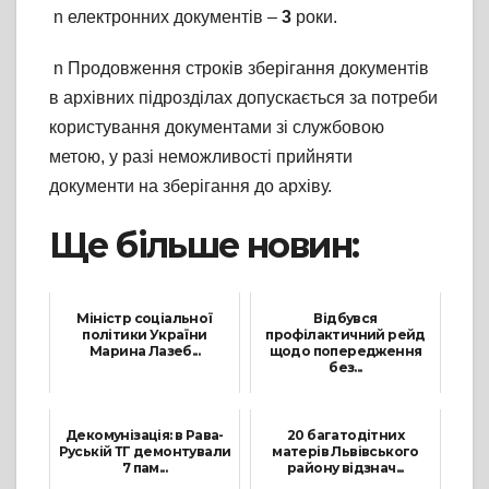
n електронних документів –
3
роки.
n Продовження строків зберігання документів
в архівних підрозділах допускається за потреби
користування документами зі службовою
метою, у разі неможливості прийняти
документи на зберігання до архіву.
Ще більше новин:
Міністр соціальної
Відбувся
політики України
профілактичний рейд
Марина Лазеб...
щодо попередження
без...
14 Липня, 2021
18 Лютого, 2022
Декомунізація: в Рава-
20 багатодітних
Руській ТГ демонтували
матерів Львівського
7 пам...
району відзнач...